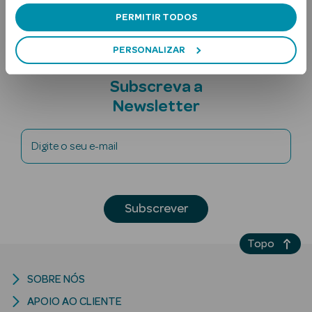
PERMITIR TODOS
PERSONALIZAR
Subscreva a
Newsletter
Ver Tudo
Digite o seu e-mail
Solares
Corpo
Subscrever
Rosto
Lábios
Topo
Solares Bebé e
SOBRE NÓS
Criança
APOIO AO CLIENTE