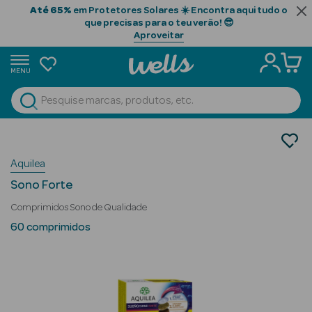
Até 65%
em Protetores Solares ☀️ Encontra aqui tudo o
que precisas para o teu verão! 😎
Aproveitar
MENU
portunidades
Ver Tudo
Beauty Season
Nutrição e Suplementos
Suplementos Alimentares
Beauty Season
Aquilea
Sono
Cabelo
Sono Forte
Profissional
Comprimidos Sono de Qualidade
Beauty Season
60 comprimidos
Cosmética
Beauty Season
Cosmética
Luxo