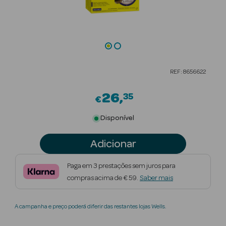
Beauty Season
Cuidados de
Cabelo
Beauty Season
REF: 8656622
Maquilhagem
26
35
€
Beauty Season
Maquilhagem
Disponível
Luxo
Adicionar
Beauty Season
Nutricosmética
Paga em 3 prestações sem juros para
compras acima de € 59.
Saber mais
Beauty Season
Perfumes
A campanha e preço poderá diferir das restantes lojas Wells.
Beauty Season