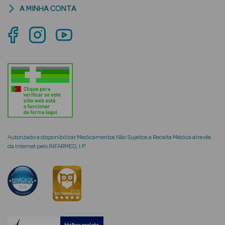
A MINHA CONTA
mética Rosto e
Ver Tudo
Cosmética
Rosto
Hidratantes
Autorizado a disponibilizar Medicamentos Não Sujeitos a Receita Médica através
da Internet pelo INFARMED, I.P.
Séruns Faciais
Creme de Olhos
Anti-
envelhecimento