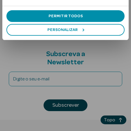
Ingredientes
Nota adicional
PERMITIR TODOS
PERSONALIZAR
Subscreva a
Ver Tudo
Newsletter
Solares
Corpo
Digite o seu e-mail
Rosto
Lábios
Subscrever
Solares Bebé e
Topo
Criança