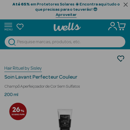
Até 65%
em Protetores Solares ☀️ Encontra aqui tudo o
que precisas para o teu verão! 😎
Aproveitar
MENU
portunidades
Ver Tudo
Beauty Season
Cabelo
Gama Profissional
Beauty Season
Hair Rituel by Sisley
Champôs
Cabelo
Soin Lavant Perfecteur Couleur
Profissional
Champô Aperfeiçoador de Cor Sem Sulfatos
Beauty Season
200 ml
Cosmética
26
%
Beauty Season
SOBRE PVPR
Cosmética
Luxo