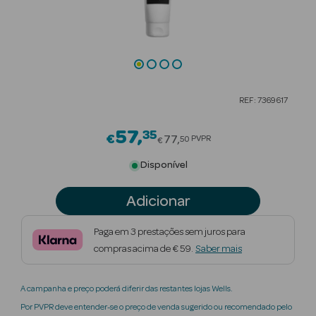
Beauty Season
Cuidados de
Cabelo
Beauty Season
REF: 7369617
Maquilhagem
57
35
Price reduced from
€
Beauty Season
77
PVPR
50
€
Maquilhagem
Disponível
Luxo
Adicionar
Beauty Season
Nutricosmética
Paga em 3 prestações sem juros para
compras acima de € 59.
Saber mais
Beauty Season
Perfumes
A campanha e preço poderá diferir das restantes lojas Wells.
Beauty Season
Por PVPR deve entender-se o preço de venda sugerido ou recomendado pelo