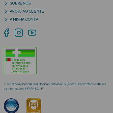
SOBRE NÓS
APOIO AO CLIENTE
A MINHA CONTA
mética Rosto e
Ver Tudo
Cosmética
Rosto
Hidratantes
Séruns Faciais
Autorizado a disponibilizar Medicamentos Não Sujeitos a Receita Médica através
da Internet pelo INFARMED, I.P.
Creme de Olhos
Anti-
envelhecimento