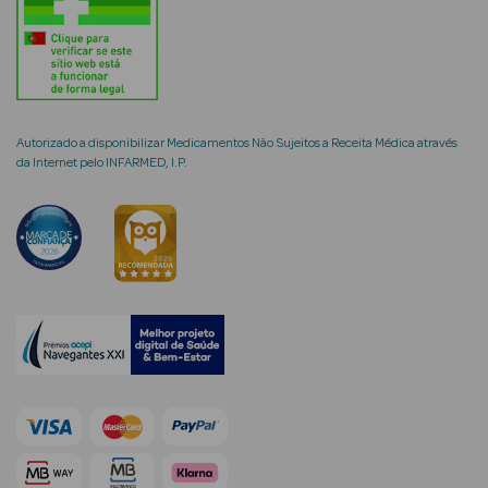
mética Rosto e
Autorizado a disponibilizar Medicamentos Não Sujeitos a Receita Médica através
da Internet pelo INFARMED, I.P.
Ver Tudo
Cosmética
Rosto
Hidratantes
Séruns Faciais
Creme de Olhos
Anti-
envelhecimento