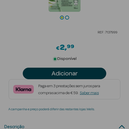
Beauty Season
Cuidados de
Cabelo
REF: 7137999
Beauty Season
Maquilhagem
2
99
€
Beauty Season
Disponível
Maquilhagem
Luxo
Adicionar
Beauty Season
Paga em 3 prestações sem juros para
Nutricosmética
compras acima de € 59.
Saber mais
Beauty Season
A campanha e preço poderá diferir das restantes lojas Wells.
Perfumes
Beauty Season
Descrição