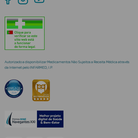
mética Rosto e
Ver Tudo
Autorizado a disponibilizar Medicamentos Não Sujeitos a Receita Médica através
Cosmética
da Internet pelo INFARMED, I.P.
Rosto
Hidratantes
Séruns Faciais
Creme de Olhos
Anti-
envelhecimento