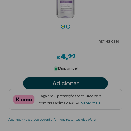
Beauty Season
Cuidados de
Cabelo
Beauty Season
REF: 4310349
Maquilhagem
4
99
€
Beauty Season
Maquilhagem
Disponível
Luxo
Adicionar
Beauty Season
Nutricosmética
Paga em 3 prestações sem juros para
compras acima de € 59.
Saber mais
Beauty Season
Perfumes
A campanha e preço poderá diferir das restantes lojas Wells.
Beauty Season