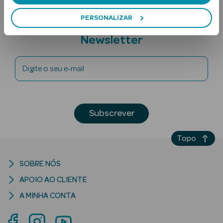
PERSONALIZAR
Subscreva a
Newsletter
Digite o seu e-mail
Ver Tudo
Solares
Subscrever
Corpo
Topo
Rosto
SOBRE NÓS
Lábios
APOIO AO CLIENTE
A MINHA CONTA
Solares Bebé e
Criança