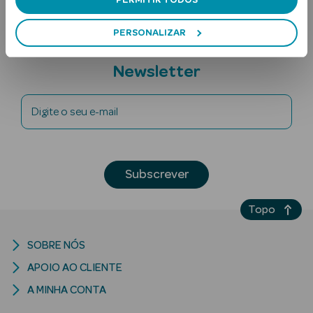
PERMITIR TODOS
PERSONALIZAR
Subscreva a
Newsletter
Digite o seu e-mail
Ver Tudo
Solares
Subscrever
Corpo
Topo
Rosto
Lábios
SOBRE NÓS
APOIO AO CLIENTE
Solares Bebé e
A MINHA CONTA
Criança