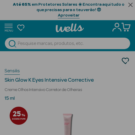
Até 65%
em Protetores Solares ☀️ Encontra aqui tudo o
que precisas para o teu verão! 😎
Aproveitar
MENU
portunidades
Ver Tudo
Beauty Season
Cosmética Rosto e Corpo
Cosmética Rosto
Beauty Season
Sensilis
Creme de Olhos
Cabelo
Skin Glow K Eyes Intensive Corrective
Profissional
Creme Olhos Intensivo Corretor de Olheiras
Beauty Season
15 ml
Cosmética
25
%
Beauty Season
SOBRE PVPR
Cosmética
Luxo