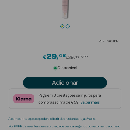
Beauty Season
Cuidados de
Cabelo
Beauty Season
REF: 7968137
Maquilhagem
29
48
Price reduced from
€
Beauty Season
39
PVPR
30
€
Maquilhagem
Disponível
Luxo
Adicionar
Beauty Season
Nutricosmética
Paga em 3 prestações sem juros para
compras acima de € 59.
Saber mais
Beauty Season
Perfumes
A campanha e preço poderá diferir das restantes lojas Wells.
Beauty Season
Por PVPR deve entender-se o preço de venda sugerido ou recomendado pelo