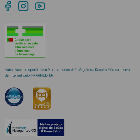
mética Rosto e
Ver Tudo
Cosmética
Autorizado a disponibilizar Medicamentos Não Sujeitos a Receita Médica através
Rosto
da Internet pelo INFARMED, I.P.
Hidratantes
Séruns Faciais
Creme de Olhos
Anti-
envelhecimento