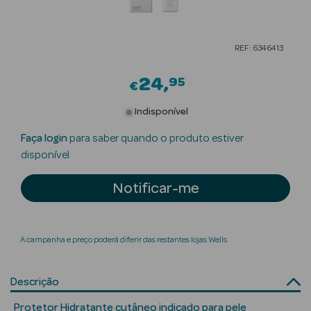
Beauty Season
Cuidados de
REF: 6346413
Cabelo
24
95
€
Beauty Season
Maquilhagem
Indisponível
Beauty Season
Faça login
para saber quando o produto estiver
Maquilhagem
disponível
Luxo
Notificar-me
Beauty Season
Nutricosmética
A campanha e preço poderá diferir das restantes lojas Wells.
Beauty Season
Perfumes
Descrição
Beauty Season
Protetor Hidratante cutâneo indicado para pele