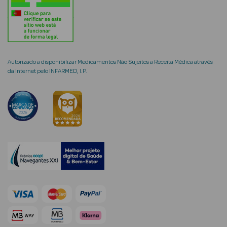
mética Rosto e
Autorizado a disponibilizar Medicamentos Não Sujeitos a Receita Médica através
da Internet pelo INFARMED, I.P.
Ver Tudo
Cosmética
Rosto
Hidratantes
Séruns Faciais
Creme de Olhos
Anti-
envelhecimento