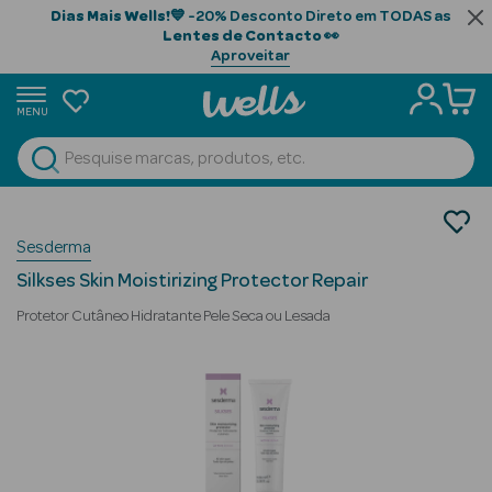
Dias Mais Wells!
💙 -20% Desconto Direto em TODAS as
Lentes de Contacto
👀
Aproveitar
MENU
portunidades
Ver Tudo
Beauty Season
Cosmética Rosto e Corpo
Sesderma
Cosmética Corpo
Beauty Season
Hidratantes
Cabelo
Silkses Skin Moistirizing Protector Repair
Profissional
Protetor Cutâneo Hidratante Pele Seca ou Lesada
Beauty Season
Cosmética
Beauty Season
Cosmética
Luxo