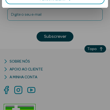
Newsletter
Digite o seu e-mail
Subscrever
Ver Tudo
Topo
Solares
SOBRE NÓS
Corpo
APOIO AO CLIENTE
Rosto
A MINHA CONTA
Lábios
Solares Bebé e
Criança