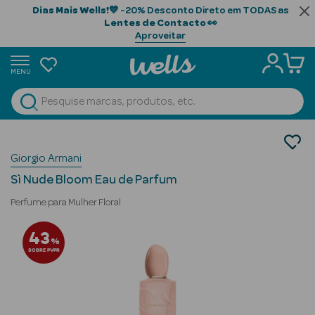
Dias Mais Wells!
💙 -20% Desconto Direto em TODAS as
Lentes de Contacto
👀
Aproveitar
MENU
portunidades
Ver Tudo
Beauty Season
Perfumes
Giorgio Armani
Perfumes Mulher
Beauty Season
Eau de Parfum
Cabelo
Sì Nude Bloom Eau de Parfum
Profissional
Perfume para Mulher Floral
Beauty Season
43
%
Cosmética
SOBRE PVPR
Beauty Season
Cosmética
Luxo