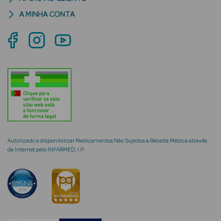
A MINHA CONTA
mética Rosto e
Ver Tudo
Cosmética
Rosto
Hidratantes
Autorizado a disponibilizar Medicamentos Não Sujeitos a Receita Médica através
da Internet pelo INFARMED, I.P.
Séruns Faciais
Creme de Olhos
Anti-
envelhecimento