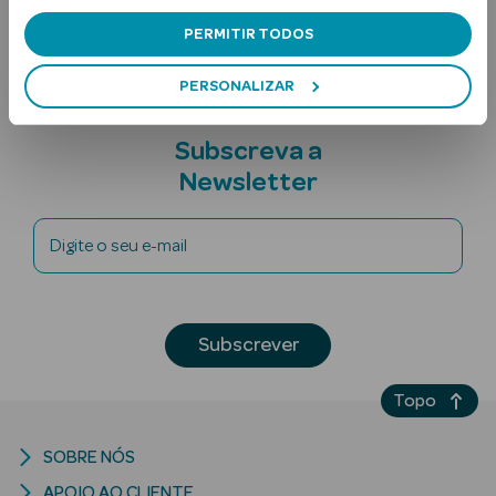
Nota adicional
PERMITIR TODOS
PERSONALIZAR
Subscreva a
Newsletter
Ver Tudo
Solares
Digite o seu e-mail
Corpo
Rosto
Subscrever
Lábios
Topo
Solares Bebé e
SOBRE NÓS
Criança
APOIO AO CLIENTE