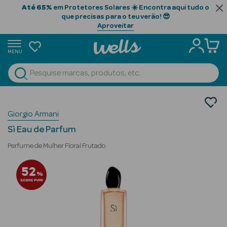
Até 65%
em Protetores Solares ☀️ Encontra aqui tudo o
que precisas para o teu verão! 😎
Aproveitar
MENU
portunidades
Ver Tudo
Beauty Season
Perfumes
Giorgio Armani
Perfumes Mulher
Beauty Season
Eau de Parfum
Cabelo
Sì Eau de Parfum
Profissional
Perfume de Mulher Floral Frutado
Beauty Season
52
%
Cosmética
SOBRE PVPR
Beauty Season
Cosmética
Luxo