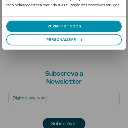
recolhidas por estes a partir da sua utilização dos respetivos serviços.
Uso Recomendado
Ingredientes
PERMITIR TODOS
Nota adicional
PERSONALIZAR
Ver Tudo
Solares
Subscreva a
Corpo
Newsletter
Rosto
Digite o seu e-mail
Lábios
Solares Bebé e
Criança
Subscrever