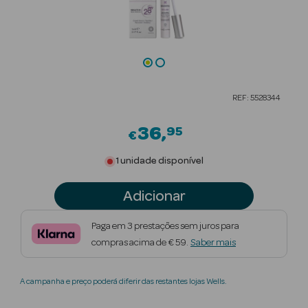
Beauty Season
Cuidados de
Cabelo
Beauty Season
REF: 5528344
Maquilhagem
36
95
€
Beauty Season
Maquilhagem
1 unidade disponível
Luxo
Adicionar
Beauty Season
Nutricosmética
Paga em 3 prestações sem juros para
compras acima de € 59.
Saber mais
Beauty Season
Perfumes
A campanha e preço poderá diferir das restantes lojas Wells.
Beauty Season