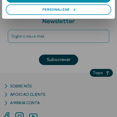
PERSONALIZAR
Subscreva a
Newsletter
Digite o seu e-mail
Ver Tudo
Solares
Subscrever
Corpo
Topo
Rosto
SOBRE NÓS
Lábios
APOIO AO CLIENTE
Solares Bebé e
A MINHA CONTA
Criança