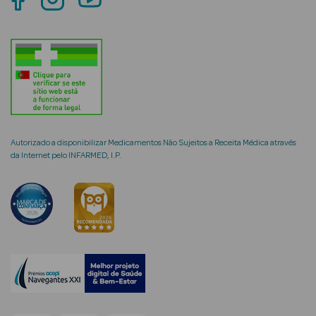
mética Rosto e
Ver Tudo
Cosmética
Autorizado a disponibilizar Medicamentos Não Sujeitos a Receita Médica através
da Internet pelo INFARMED, I.P.
Rosto
Hidratantes
Séruns Faciais
Creme de Olhos
Anti-
envelhecimento