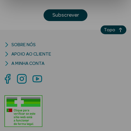
Subscrever
Topo
SOBRE NÓS
APOIO AO CLIENTE
Ver Tudo
Solares
A MINHA CONTA
Corpo
Rosto
Lábios
Solares Bebé e
Criança