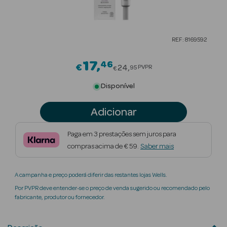
Beauty Season
Cuidados de
REF: 8169592
Cabelo
17
46
Price reduced from
Beauty Season
€
24
PVPR
95
€
Maquilhagem
Disponível
Beauty Season
Adicionar
Maquilhagem
Luxo
Paga em 3 prestações sem juros para
compras acima de € 59.
Saber mais
Beauty Season
Nutricosmética
A campanha e preço poderá diferir das restantes lojas Wells.
Beauty Season
Por PVPR deve entender-se o preço de venda sugerido ou recomendado pelo
Perfumes
fabricante, produtor ou fornecedor.
Beauty Season