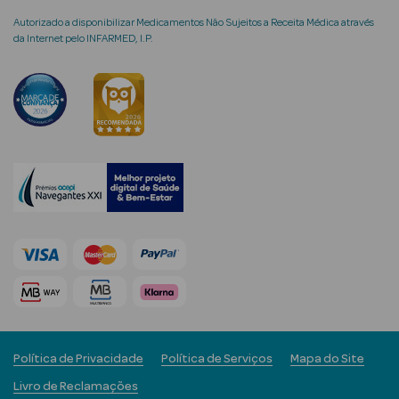
Autorizado a disponibilizar Medicamentos Não Sujeitos a Receita Médica através
da Internet pelo INFARMED, I.P.
mética Rosto e
Ver Tudo
Cosmética
Rosto
Hidratantes
Séruns Faciais
Creme de Olhos
Política de Privacidade
Política de Serviços
Mapa do Site
Anti-
envelhecimento
Livro de Reclamações