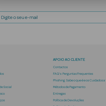
Digite o seu e-mail
APOIO AO CLIENTE
Contactos
dos
FAQ's: Perguntas Frequentes
Phishing: Sabe o que é e os Cuidados a
e Social
Métodos de Pagamento
osco
Entregas
iços
Política de Devoluções