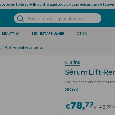
tetores Solares ☀️ Encontra aqui tudo o que precisas para o teu ver
K-BEAUTY 🌸
BEM-ESTAR MULHER
ÓTICA
Anti-envelhecimento
Clarins
Sérum Lift-Rem
Sérum Antienvelhecimento Efeito
30 ml
78
77
€
Price r
143
22
P
€