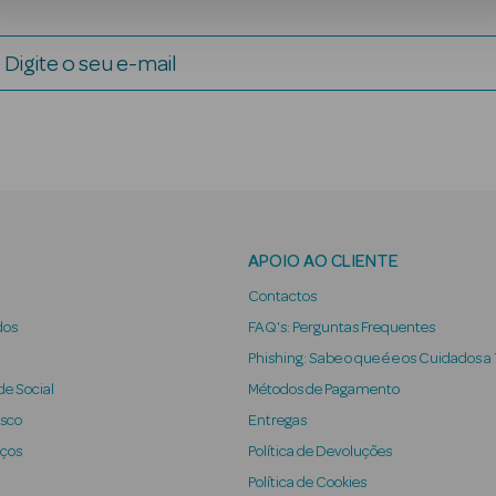
Digite o seu e-mail
APOIO AO CLIENTE
Contactos
dos
FAQ's: Perguntas Frequentes
Phishing: Sabe o que é e os Cuidados a
e Social
Métodos de Pagamento
osco
Entregas
iços
Política de Devoluções
Política de Cookies