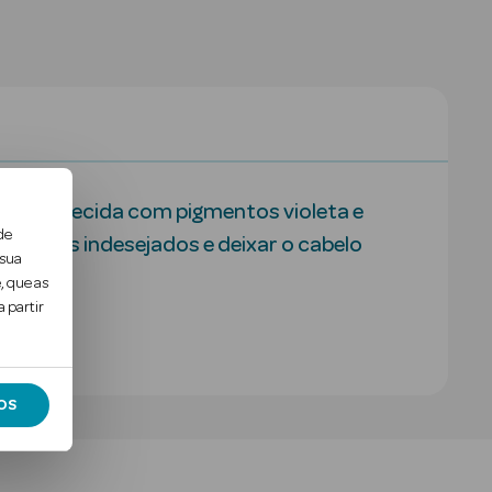
la enriquecida com pigmentos violeta e
de
arelos indesejados e deixar o cabelo
 sua
, que as
 partir
OS