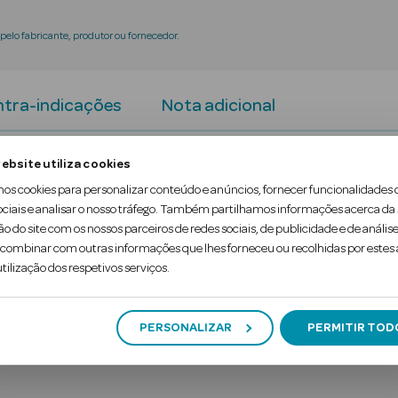
elo fabricante, produtor ou fornecedor.
tra-indicações
Nota adicional
ebsite utiliza cookies
 e iluminador para cabelo grisalho e branco. Fórmu
mos cookies para personalizar conteúdo e anúncios, fornecer funcionalidades 
ntra o amarelecimento para neutralizar os tons am
ociais e analisar o nosso tráfego. Também partilhamos informações acerca da
ão do site com os nossos parceiros de redes sociais, de publicidade e de análise
ombinar com outras informações que lhes forneceu ou recolhidas por estes a
tilização dos respetivos serviços.
PERSONALIZAR
PERMITIR TOD