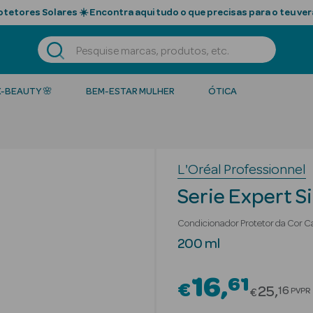
tetores Solares ☀️ Encontra aqui tudo o que precisas para o teu ver
K-BEAUTY 🌸
BEM-ESTAR MULHER
ÓTICA
L'Oréal Professionnel
Serie Expert Si
Condicionador Protetor da Cor C
200 ml
16
61
€
Price re
25
16
PVPR
€