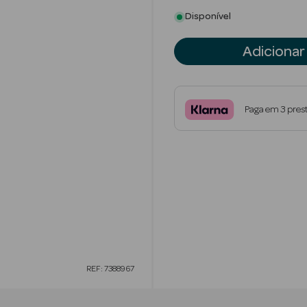
Disponível
Adicionar
Paga em 3 pres
REF: 7388967