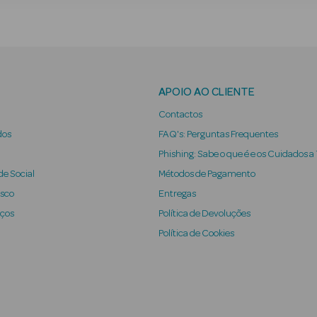
APOIO AO CLIENTE
Contactos
dos
FAQ's: Perguntas Frequentes
Phishing: Sabe o que é e os Cuidados a
e Social
Métodos de Pagamento
osco
Entregas
iços
Política de Devoluções
Política de Cookies