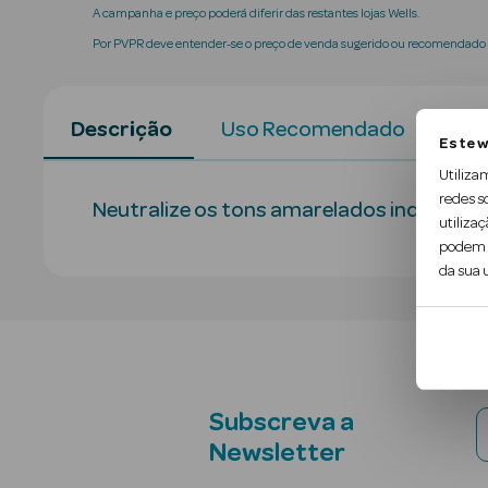
A campanha e preço poderá diferir das restantes lojas Wells.
Por PVPR deve entender-se o preço de venda sugerido ou recomendado p
Descrição
Uso Recomendado
Con
Este w
Utiliza
redes s
Neutralize os tons amarelados indesejado
utilizaç
podem c
da sua u
Subscreva a
Newsletter