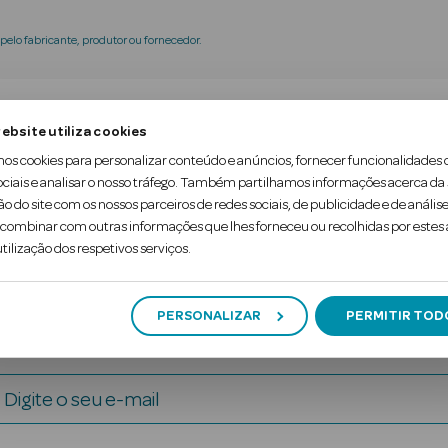
elo fabricante, produtor ou fornecedor.
tra-indicações
Ingredientes
Nota adicion
ebsite utiliza cookies
mos cookies para personalizar conteúdo e anúncios, fornecer funcionalidades 
ociais e analisar o nosso tráfego. Também partilhamos informações acerca da
s do seu cabelo branco ou grisalho com o shampoo Si
ão do site com os nossos parceiros de redes sociais, de publicidade e de análise
ombinar com outras informações que lhes forneceu ou recolhidas por estes a
tilização dos respetivos serviços.
PERSONALIZAR
PERMITIR TOD
Digite o seu e-mail