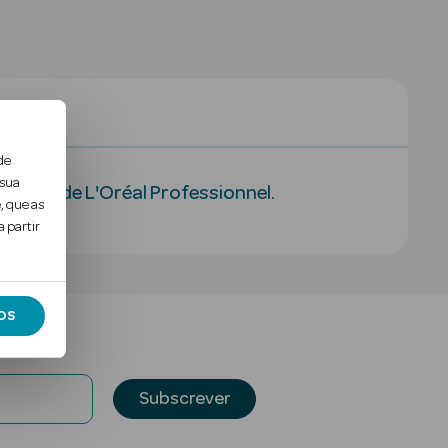
al
de
 sua
lver, de L'Oréal Professionnel.
, que as
 partir
OS
Subscrever