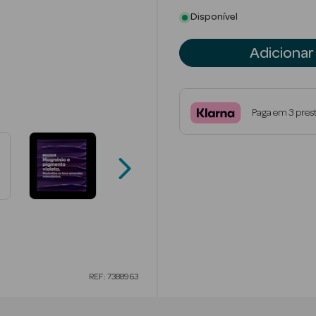
Disponível
Adicionar
Paga em 3 pres
REF: 7388963