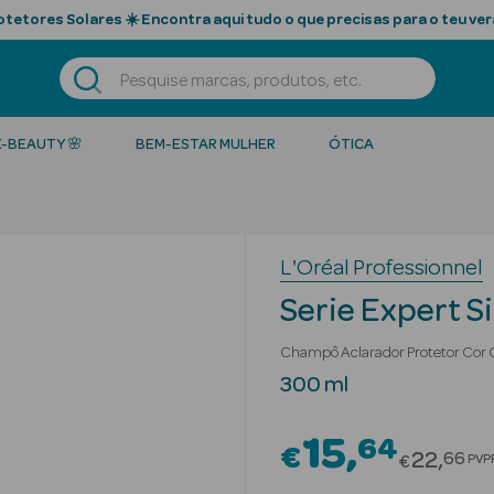
tetores Solares ☀️ Encontra aqui tudo o que precisas para o teu ver
K-BEAUTY 🌸
BEM-ESTAR MULHER
ÓTICA
L'Oréal Professionnel
Serie Expert S
Champô Aclarador Protetor Cor 
300 ml
15
64
€
Price r
22
66
PVP
€