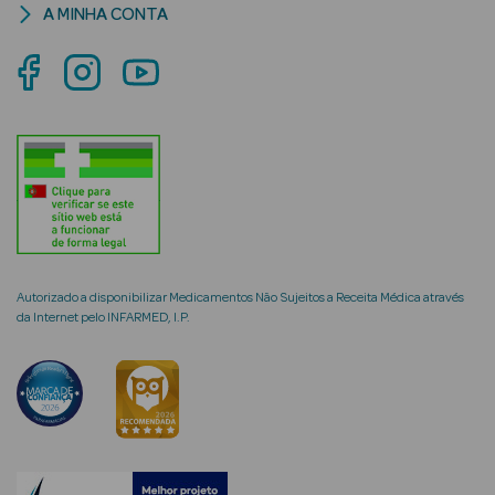
A MINHA CONTA
mética Rosto e
Ver Tudo
Cosmética
Rosto
Autorizado a disponibilizar Medicamentos Não Sujeitos a Receita Médica através
Hidratantes
da Internet pelo INFARMED, I.P.
Séruns Faciais
Creme de Olhos
Anti-
envelhecimento