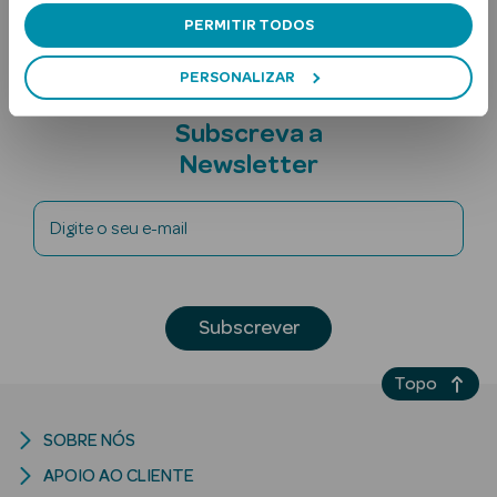
PERMITIR TODOS
PERSONALIZAR
Subscreva a
Newsletter
Ver Tudo
Digite o seu e-mail
Solares
Corpo
Subscrever
Rosto
Topo
Lábios
Solares Bebé e
SOBRE NÓS
Criança
APOIO AO CLIENTE