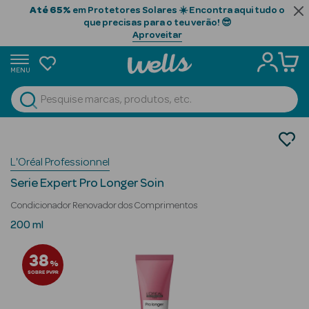
Até 65%
em Protetores Solares ☀️ Encontra aqui tudo o
que precisas para o teu verão! 😎
Aproveitar
MENU
portunidades
Ver Tudo
Beauty Season
Cabelo
Gama Profissional
Beauty Season
L'Oréal Professionnel
Condicionadores
Cabelo
Serie Expert Pro Longer Soin
Profissional
Condicionador Renovador dos Comprimentos
Beauty Season
200 ml
Cosmética
38
%
Beauty Season
SOBRE PVPR
Cosmética
Luxo