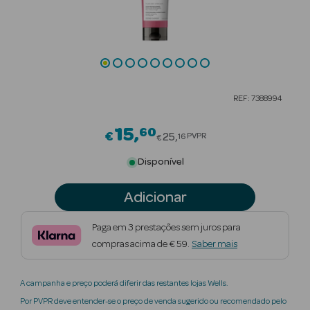
Beauty Season
Cuidados de
Cabelo
Beauty Season
REF: 7388994
Maquilhagem
15
60
Price reduced from
€
Beauty Season
25
PVPR
16
€
Maquilhagem
Disponível
Luxo
Adicionar
Beauty Season
Nutricosmética
Paga em 3 prestações sem juros para
compras acima de € 59.
Saber mais
Beauty Season
Perfumes
A campanha e preço poderá diferir das restantes lojas Wells.
Beauty Season
Por PVPR deve entender-se o preço de venda sugerido ou recomendado pelo