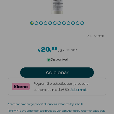
Beauty Season
Cuidados de
Cabelo
Beauty Season
REF: 7753198
Maquilhagem
20
86
Price reduced from
€
Beauty Season
37
PVPR
93
€
Maquilhagem
Disponível
Luxo
Adicionar
Beauty Season
Nutricosmética
Paga em 3 prestações sem juros para
compras acima de € 59.
Saber mais
Beauty Season
Perfumes
A campanha e preço poderá diferir das restantes lojas Wells.
Beauty Season
Por PVPR deve entender-se o preço de venda sugerido ou recomendado pelo