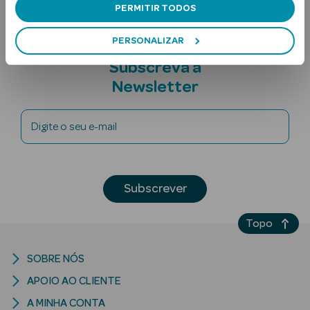
PERMITIR TODOS
PERSONALIZAR
Subscreva a
Newsletter
Digite o seu e-mail
Ver Tudo
Solares
Corpo
Subscrever
Rosto
Topo
Lábios
SOBRE NÓS
Solares Bebé e
APOIO AO CLIENTE
Criança
A MINHA CONTA