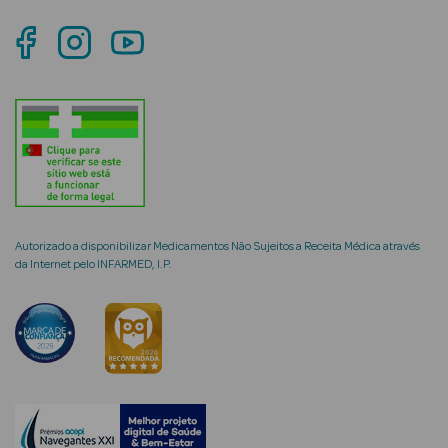
mética Rosto e
Ver Tudo
Cosmética
Rosto
Autorizado a disponibilizar Medicamentos Não Sujeitos a Receita Médica através
da Internet pelo INFARMED, I.P.
Hidratantes
Séruns Faciais
Creme de Olhos
Anti-
envelhecimento