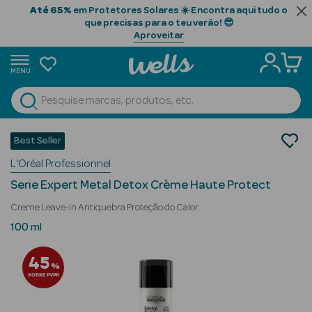
Até 65%
em Protetores Solares ☀️ Encontra aqui tudo o
que precisas para o teu verão! 😎
Aproveitar
MENU
portunidades
Ver Tudo
Beauty Season
Cabelo
Best Seller
Gama Profissional
Beauty Season
L'Oréal Professionnel
Styling
Cabelo
Serie Expert Metal Detox Crème Haute Protect
Profissional
Creme Leave-In Antiquebra Proteção do Calor
Beauty Season
100 ml
Cosmética
45
%
Beauty Season
SOBRE PVPR
Cosmética
Luxo