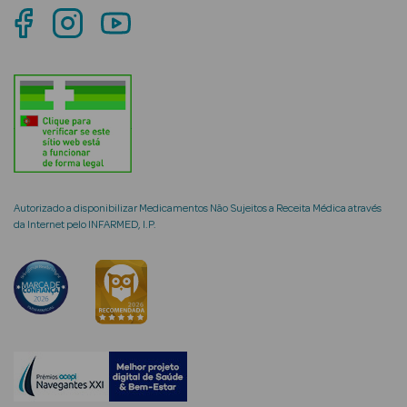
mética Rosto e
Ver Tudo
Cosmética
Rosto
Autorizado a disponibilizar Medicamentos Não Sujeitos a Receita Médica através
da Internet pelo INFARMED, I.P.
Hidratantes
Séruns Faciais
Creme de Olhos
Anti-
envelhecimento