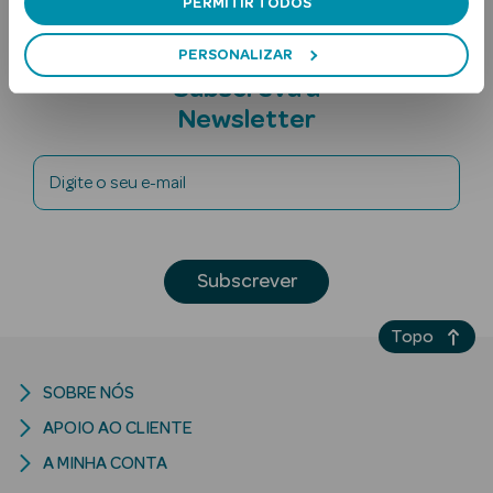
PERMITIR TODOS
PERSONALIZAR
Subscreva a
Newsletter
Digite o seu e-mail
Ver Tudo
Solares
Subscrever
Corpo
Rosto
Topo
Lábios
SOBRE NÓS
APOIO AO CLIENTE
Solares Bebé e
Criança
A MINHA CONTA