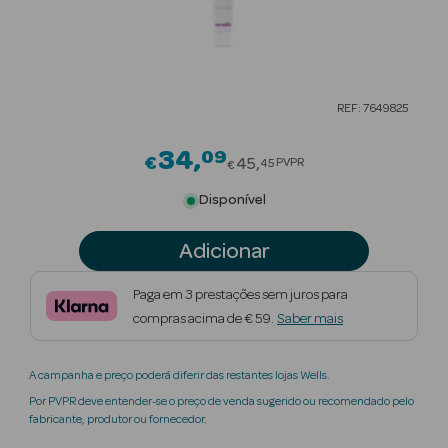
Beauty Season
Cuidados de
Cabelo
REF: 7649825
Beauty Season
Maquilhagem
34
09
Price reduced from
€
45
PVPR
45
€
Beauty Season
Disponível
Maquilhagem
Luxo
Adicionar
Beauty Season
Paga em 3 prestações sem juros para
Nutricosmética
compras acima de € 59.
Saber mais
Beauty Season
A campanha e preço poderá diferir das restantes lojas Wells.
Perfumes
Por PVPR deve entender-se o preço de venda sugerido ou recomendado pelo
fabricante, produtor ou fornecedor.
Beauty Season