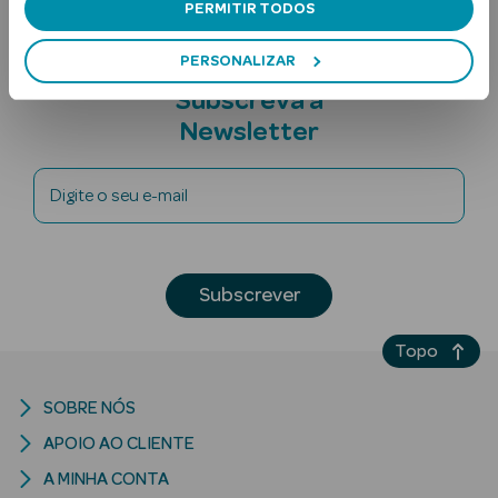
PERMITIR TODOS
PERSONALIZAR
Subscreva a
Newsletter
Digite o seu e-mail
Ver Tudo
Solares
Corpo
Subscrever
Rosto
Topo
Lábios
SOBRE NÓS
Solares Bebé e
APOIO AO CLIENTE
Criança
A MINHA CONTA