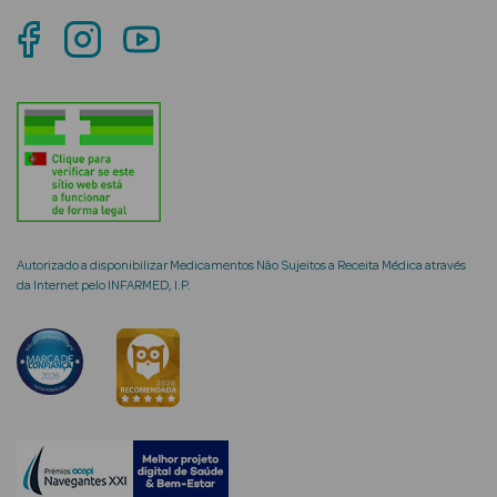
mética Rosto e
Ver Tudo
Cosmética
Rosto
Autorizado a disponibilizar Medicamentos Não Sujeitos a Receita Médica através
da Internet pelo INFARMED, I.P.
Hidratantes
Séruns Faciais
Creme de Olhos
Anti-
envelhecimento