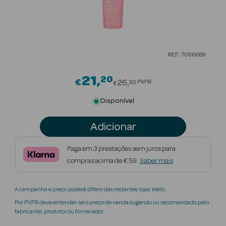
Beauty Season
Cuidados de
Cabelo
REF: 7096669
Beauty Season
Maquilhagem
21
20
Price reduced from
€
26
PVPR
50
€
Beauty Season
Disponível
Maquilhagem
Luxo
Adicionar
Beauty Season
Paga em 3 prestações sem juros para
Nutricosmética
compras acima de € 59.
Saber mais
Beauty Season
A campanha e preço poderá diferir das restantes lojas Wells.
Perfumes
Por PVPR deve entender-se o preço de venda sugerido ou recomendado pelo
fabricante, produtor ou fornecedor.
Beauty Season