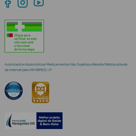
mética Rosto e
Ver Tudo
Cosmética
Autorizado a disponibilizar Medicamentos Não Sujeitos a Receita Médica através
Rosto
da Internet pelo INFARMED, I.P.
Hidratantes
Séruns Faciais
Creme de Olhos
Anti-
envelhecimento