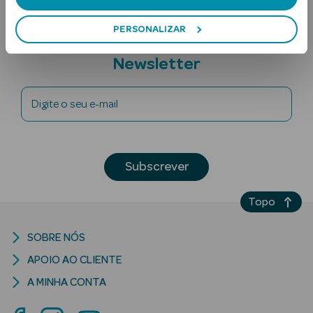
PERSONALIZAR
Subscreva a
Newsletter
Digite o seu e-mail
Ver Tudo
Solares
Subscrever
Corpo
Topo
Rosto
SOBRE NÓS
Lábios
APOIO AO CLIENTE
Solares Bebé e
A MINHA CONTA
Criança