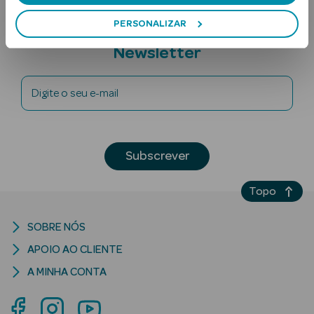
PERSONALIZAR
Subscreva a
Newsletter
Digite o seu e-mail
Ver Tudo
Solares
Subscrever
Corpo
Topo
Rosto
SOBRE NÓS
Lábios
APOIO AO CLIENTE
A MINHA CONTA
Solares Bebé e
Criança