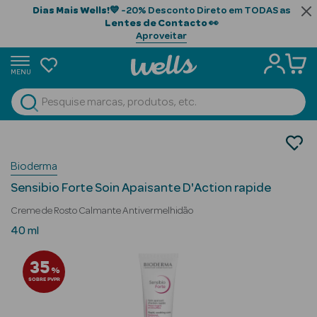
Dias Mais Wells!
💙 -20% Desconto Direto em TODAS as
Lentes de Contacto
👀
Aproveitar
MENU
portunidades
Ver Tudo
Beauty Season
Cosmética Rosto e Corpo
Cosmética Rosto
Beauty Season
Bioderma
Hidratantes
Cabelo
Sensibio Forte Soin Apaisante D'Action rapide
Profissional
Creme de Rosto Calmante Antivermelhidão
Beauty Season
40 ml
Cosmética
35
%
Beauty Season
SOBRE PVPR
Cosmética
Luxo