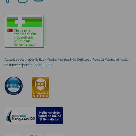
mética Rosto e
Ver Tudo
Autorizado a disponibilizar Medicamentos Não Sujeitos a Receita Médica através
Cosmética
da Internet pelo INFARMED, I.P.
Rosto
Hidratantes
Séruns Faciais
Creme de Olhos
Anti-
envelhecimento