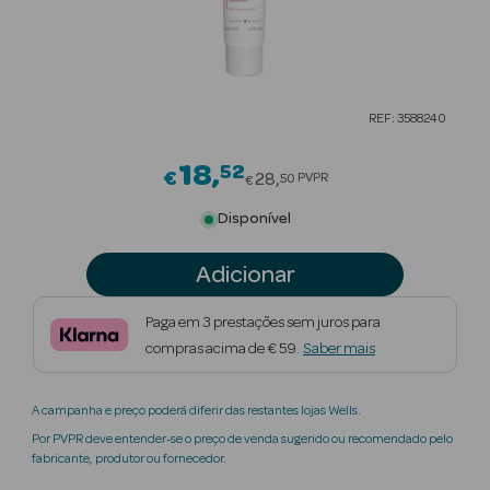
Beauty Season
Cuidados de
Cabelo
REF: 3588240
Beauty Season
Maquilhagem
18
52
Price reduced from
€
28
PVPR
50
€
Beauty Season
Disponível
Maquilhagem
Luxo
Adicionar
Beauty Season
Paga em 3 prestações sem juros para
Nutricosmética
compras acima de € 59.
Saber mais
Beauty Season
A campanha e preço poderá diferir das restantes lojas Wells.
Perfumes
Por PVPR deve entender-se o preço de venda sugerido ou recomendado pelo
fabricante, produtor ou fornecedor.
Beauty Season