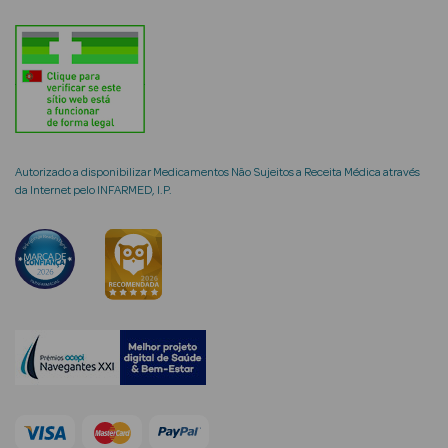
mética Rosto e
Autorizado a disponibilizar Medicamentos Não Sujeitos a Receita Médica através
Ver Tudo
da Internet pelo INFARMED, I.P.
Cosmética
Rosto
Hidratantes
Séruns Faciais
Creme de Olhos
Anti-
envelhecimento