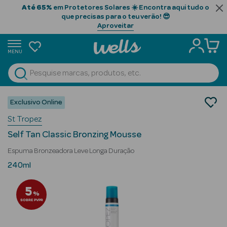
Até 65%
em Protetores Solares ☀️ Encontra aqui tudo o
que precisas para o teu verão! 😎
Aproveitar
MENU
portunidades
Ver Tudo
Beauty Season
Cosmética Rosto e Corpo
Exclusivo Online
Cosmética Corpo Luxo
Beauty Season
St Tropez
Bronzeadores
Cabelo
Self Tan Classic Bronzing Mousse
Profissional
Espuma Bronzeadora Leve Longa Duração
Beauty Season
240ml
Cosmética
5
%
Beauty Season
SOBRE PVPR
Cosmética
Luxo