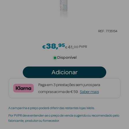
Beauty Season
Cuidados de
Cabelo
REF: 7735154
Beauty Season
Maquilhagem
38
95
Price reduced from
€
41
PVPR
00
€
Beauty Season
Disponível
Maquilhagem
Luxo
Adicionar
Beauty Season
Paga em 3 prestações sem juros para
Nutricosmética
compras acima de € 59.
Saber mais
Beauty Season
A campanha e preço poderá diferir das restantes lojas Wells.
Perfumes
Por PVPR deve entender-se o preço de venda sugerido ou recomendado pelo
fabricante, produtor ou fornecedor.
Beauty Season