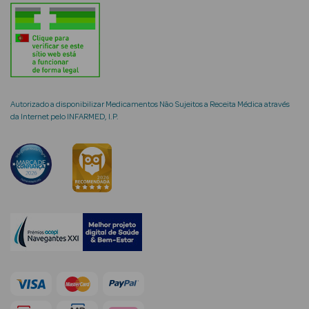
mética Rosto e
Autorizado a disponibilizar Medicamentos Não Sujeitos a Receita Médica através
da Internet pelo INFARMED, I.P.
Ver Tudo
Cosmética
Rosto
Hidratantes
Séruns Faciais
Creme de Olhos
Anti-
envelhecimento