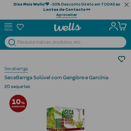
Dias Mais Wells!
💙 -20% Desconto Direto em TODAS as
Lentes de Contacto
👀
Aproveitar
MENU
portunidades
Ver Tudo
Beauty Season
Nutrição e Suplementos
Controlo de Peso
Beauty Season
Secabarriga
Termogénicos
Cabelo
SecaBarriga Solúvel com Gengibre e Garcínia
Profissional
20 saquetas
Beauty Season
10
Cosmética
%
SOBRE PVPR
Beauty Season
Cosmética
Luxo