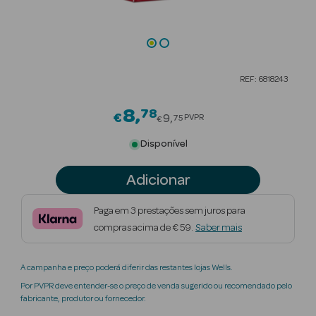
Beauty Season
Cuidados de
Cabelo
REF: 6818243
Beauty Season
Maquilhagem
8
78
Price reduced from
€
9
PVPR
75
€
Beauty Season
Disponível
Maquilhagem
Luxo
Adicionar
Beauty Season
Paga em 3 prestações sem juros para
Nutricosmética
compras acima de € 59.
Saber mais
Beauty Season
A campanha e preço poderá diferir das restantes lojas Wells.
Perfumes
Por PVPR deve entender-se o preço de venda sugerido ou recomendado pelo
fabricante, produtor ou fornecedor.
Beauty Season