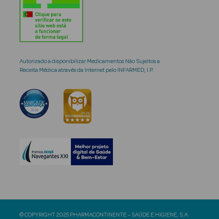
Autorizado a disponibilizar Medicamentos Não Sujeitos a
Receita Médica através da Internet pelo INFARMED, I.P.
© COPYRIGHT 2025 PHARMACONTINENTE – SAÚDE E HIGIENE, S.A.