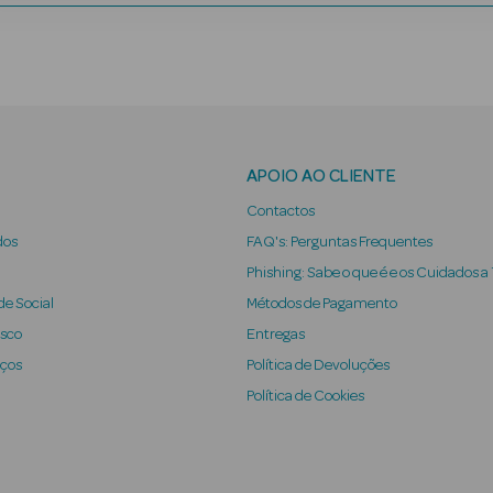
APOIO AO CLIENTE
Contactos
dos
FAQ's: Perguntas Frequentes
Phishing: Sabe o que é e os Cuidados a
e Social
Métodos de Pagamento
osco
Entregas
iços
Política de Devoluções
Política de Cookies