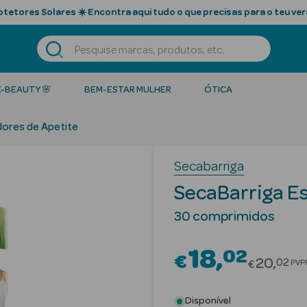
tetores Solares ☀️ Encontra aqui tudo o que precisas para o teu ver
K-BEAUTY 🌸
BEM-ESTAR MULHER
ÓTICA
idores de Apetite
Secabarriga
SecaBarriga Es
30 comprimidos
18
02
€
Price r
20
02
PVP
€
Disponível