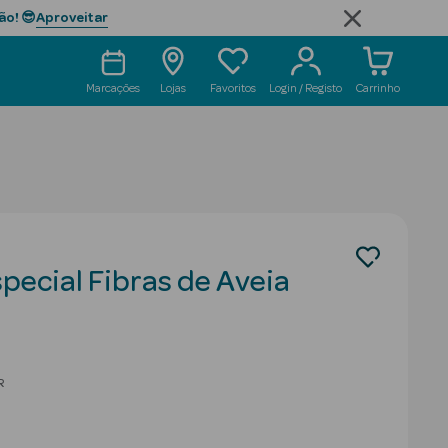
Aproveitar
ão! 😎
Marcações
Lojas
Favoritos
Login / Registo
Carrinho
pecial Fibras de Aveia
educed from
R