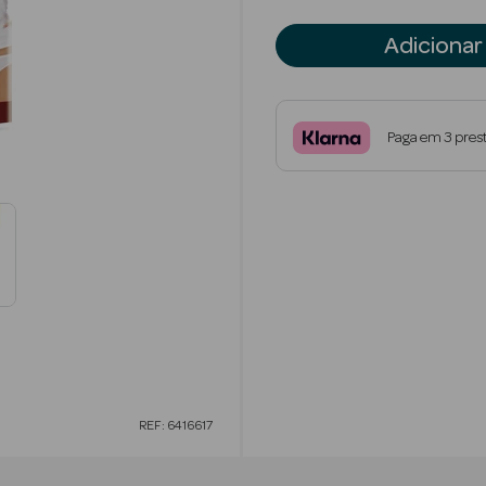
Adicionar
Paga em 3 pres
REF: 6416617