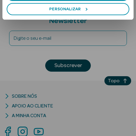
PERSONALIZAR
Subscreva a
Newsletter
Digite o seu e-mail
Ver Tudo
Solares
Subscrever
Corpo
Topo
Rosto
SOBRE NÓS
Lábios
APOIO AO CLIENTE
A MINHA CONTA
Solares Bebé e
Criança