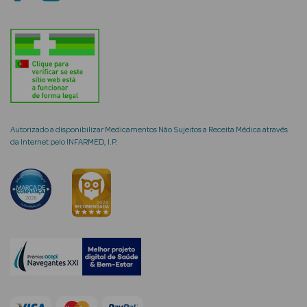
mética Rosto e
Ver Tudo
Autorizado a disponibilizar Medicamentos Não Sujeitos a Receita Médica através
Cosmética
da Internet pelo INFARMED, I.P.
Rosto
Hidratantes
Séruns Faciais
Creme de Olhos
Anti-
envelhecimento