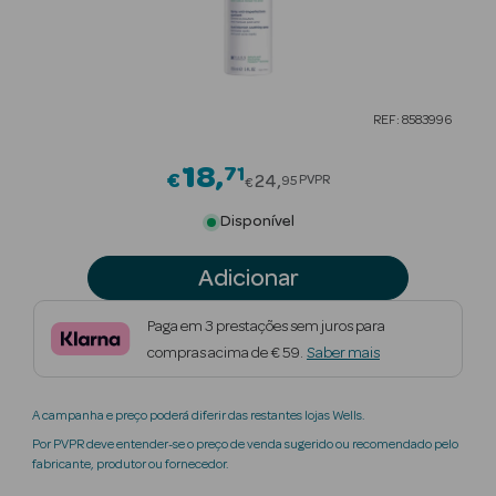
Beauty Season
Cuidados de
Cabelo
REF: 8583996
Beauty Season
Maquilhagem
18
71
Price reduced from
€
24
PVPR
95
€
Beauty Season
Disponível
Maquilhagem
Luxo
Adicionar
Beauty Season
Paga em 3 prestações sem juros para
Nutricosmética
compras acima de € 59.
Saber mais
Beauty Season
A campanha e preço poderá diferir das restantes lojas Wells.
Perfumes
Por PVPR deve entender-se o preço de venda sugerido ou recomendado pelo
fabricante, produtor ou fornecedor.
Beauty Season