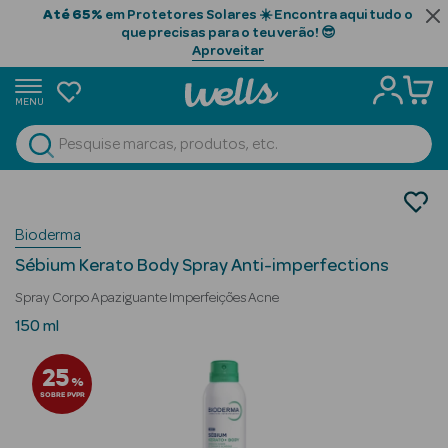
Até 65%
em Protetores Solares ☀️ Encontra aqui tudo o
que precisas para o teu verão! 😎
Aproveitar
MENU
portunidades
Ver Tudo
Beauty Season
Cosmética Rosto e Corpo
Necessidades da Pele
Beauty Season
Bioderma
Acne
Cabelo
Sébium Kerato Body Spray Anti-imperfections
Profissional
Spray Corpo Apaziguante Imperfeições Acne
Beauty Season
150 ml
Cosmética
25
%
Beauty Season
SOBRE PVPR
Cosmética
Luxo