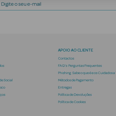
Digite o seu e-mail
APOIO AO CLIENTE
Contactos
dos
FAQ's: Perguntas Frequentes
Phishing: Sabe o que é e os Cuidados a
e Social
Métodos de Pagamento
osco
Entregas
iços
Política de Devoluções
Política de Cookies