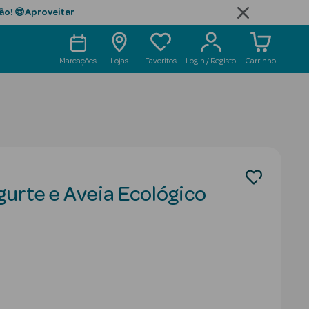
Aproveitar
ão! 😎
Marcações
Lojas
Favoritos
Login / Registo
Carrinho
gurte e Aveia Ecológico