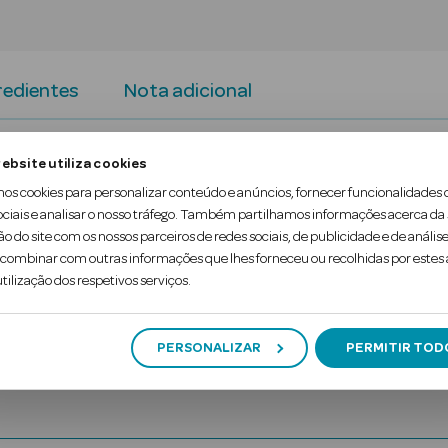
redientes
Nota adicional
es e fácil de consumir fruta.
ebsite utiliza cookies
mos cookies para personalizar conteúdo e anúncios, fornecer funcionalidades 
icos, sem glúten e sem açúcar adicionado, mantend
ociais e analisar o nosso tráfego. Também partilhamos informações acerca da
ão do site com os nossos parceiros de redes sociais, de publicidade e de análise
ombinar com outras informações que lhes forneceu ou recolhidas por estes a
tilização dos respetivos serviços.
PERSONALIZAR
PERMITIR TOD