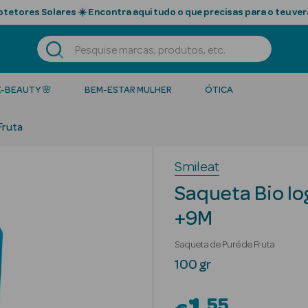
tetores Solares ☀️ Encontra aqui tudo o que precisas para o teu ver
K-BEAUTY 🌸
BEM-ESTAR MULHER
ÓTICA
Fruta
Smileat
Saqueta Bio Io
+9M
Saqueta de Puré de Fruta
100 gr
55