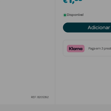
1
€
Disponível
Adicionar
Paga em 3 pres
REF: 8205392