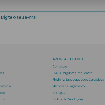
Digite o seu e-mail
APOIO AO CLIENTE
Contactos
dos
FAQ's: Perguntas Frequentes
Phishing: Sabe o que é e os Cuidados a
e Social
Métodos de Pagamento
osco
Entregas
iços
Política de Devoluções