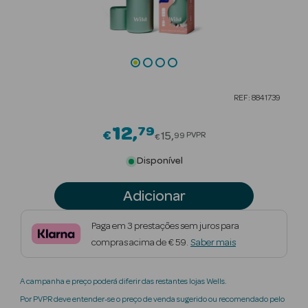
Beauty Season
Cuidados de
Cabelo
Beauty Season
REF: 8841739
Maquilhagem
12
79
Price reduced from
€
Beauty Season
15
PVPR
99
€
Maquilhagem
Disponível
Luxo
Adicionar
Beauty Season
Nutricosmética
Paga em 3 prestações sem juros para
compras acima de € 59.
Saber mais
Beauty Season
Perfumes
A campanha e preço poderá diferir das restantes lojas Wells.
Beauty Season
Por PVPR deve entender-se o preço de venda sugerido ou recomendado pelo