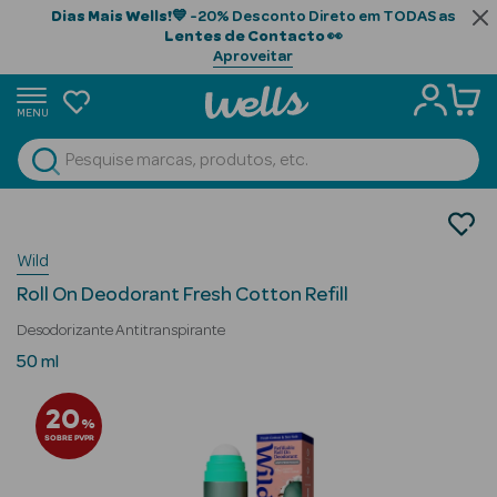
Dias Mais Wells!
💙 -20% Desconto Direto em TODAS as
Lentes de Contacto
👀
Aproveitar
MENU
portunidades
Ver Tudo
Beauty Season
Cosmética Rosto e Corpo
Cosmética Corpo
Beauty Season
Wild
Desodorizantes
Cabelo
Roll On Deodorant Fresh Cotton Refill
Profissional
Desodorizante Antitranspirante
Beauty Season
50 ml
Cosmética
20
%
Beauty Season
SOBRE PVPR
Cosmética
Luxo