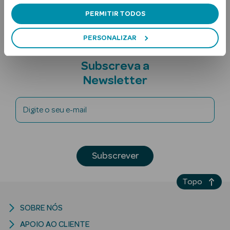
Nota adicional
PERMITIR TODOS
PERSONALIZAR
Subscreva a
Newsletter
Ver Tudo
Solares
Digite o seu e-mail
Corpo
Subscrever
Rosto
Lábios
Topo
Solares Bebé e
SOBRE NÓS
Criança
APOIO AO CLIENTE