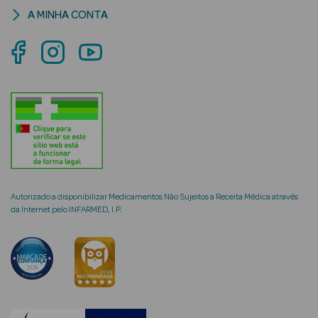
A MINHA CONTA
mética Rosto e
Ver Tudo
Cosmética
Rosto
Hidratantes
Autorizado a disponibilizar Medicamentos Não Sujeitos a Receita Médica através
da Internet pelo INFARMED, I.P.
Séruns Faciais
Creme de Olhos
Anti-
envelhecimento