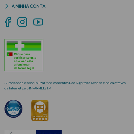
A MINHA CONTA
mética Rosto e
Ver Tudo
Cosmética
Rosto
Hidratantes
Autorizado a disponibilizar Medicamentos Não Sujeitos a Receita Médica através
da Internet pelo INFARMED, I.P.
Séruns Faciais
Creme de Olhos
Anti-
envelhecimento