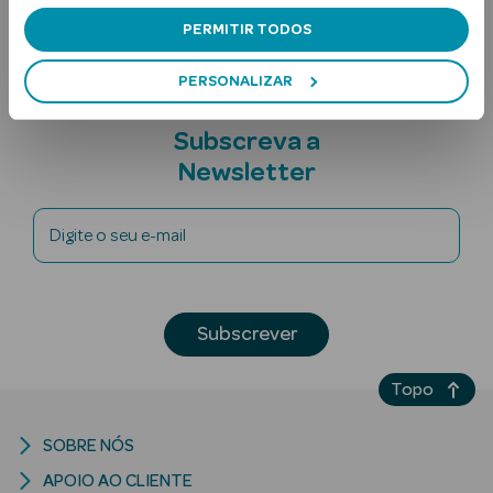
Nota adicional
PERMITIR TODOS
PERSONALIZAR
Subscreva a
Newsletter
Ver Tudo
Solares
Digite o seu e-mail
Corpo
Subscrever
Rosto
Lábios
Topo
Solares Bebé e
SOBRE NÓS
Criança
APOIO AO CLIENTE