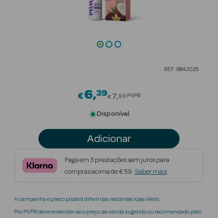
Beauty Season
Cuidados de
Cabelo
Beauty Season
REF: 8842025
Maquilhagem
6
39
Price reduced from
€
Beauty Season
7
PVPR
99
€
Maquilhagem
Disponível
Luxo
Adicionar
Beauty Season
Nutricosmética
Paga em 3 prestações sem juros para
compras acima de € 59.
Saber mais
Beauty Season
Perfumes
A campanha e preço poderá diferir das restantes lojas Wells.
Beauty Season
Por PVPR deve entender-se o preço de venda sugerido ou recomendado pelo