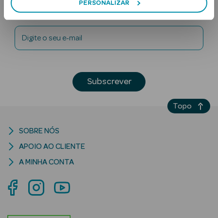
PERSONALIZAR
Newsletter
Digite o seu e-mail
Subscrever
Ver Tudo
Solares
Topo
Corpo
SOBRE NÓS
APOIO AO CLIENTE
Rosto
A MINHA CONTA
Lábios
Solares Bebé e
Criança