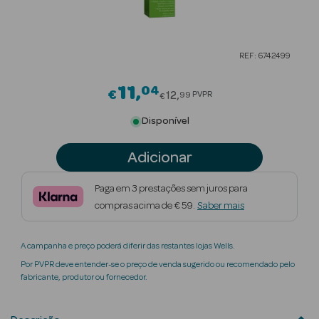
Beauty Season
Cuidados de
REF: 6742499
Cabelo
11
04
Price reduced from
Beauty Season
€
12
PVPR
99
€
Maquilhagem
Disponível
Beauty Season
Adicionar
Maquilhagem
Luxo
Paga em 3 prestações sem juros para
compras acima de € 59.
Saber mais
Beauty Season
Nutricosmética
A campanha e preço poderá diferir das restantes lojas Wells.
Beauty Season
Por PVPR deve entender-se o preço de venda sugerido ou recomendado pelo
Perfumes
fabricante, produtor ou fornecedor.
Beauty Season