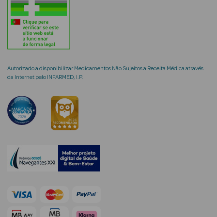
mética Rosto e
Autorizado a disponibilizar Medicamentos Não Sujeitos a Receita Médica através
da Internet pelo INFARMED, I.P.
Ver Tudo
Cosmética
Rosto
Hidratantes
Séruns Faciais
Creme de Olhos
Anti-
envelhecimento