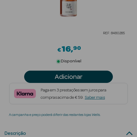
Beauty Season
Cuidados de
Cabelo
REF: 8480285
Beauty Season
Maquilhagem
16
90
€
Beauty Season
Disponível
Maquilhagem
Luxo
Adicionar
Beauty Season
Paga em 3 prestações sem juros para
Nutricosmética
compras acima de € 59.
Saber mais
Beauty Season
A campanha e preço poderá diferir das restantes lojas Wells.
Perfumes
Beauty Season
Descrição