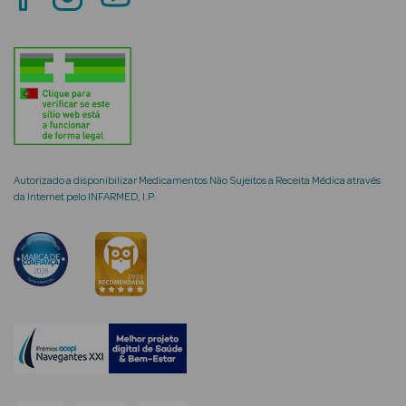
mética Rosto e
Ver Tudo
Autorizado a disponibilizar Medicamentos Não Sujeitos a Receita Médica através
Cosmética
da Internet pelo INFARMED, I.P.
Rosto
Hidratantes
Séruns Faciais
Creme de Olhos
Anti-
envelhecimento