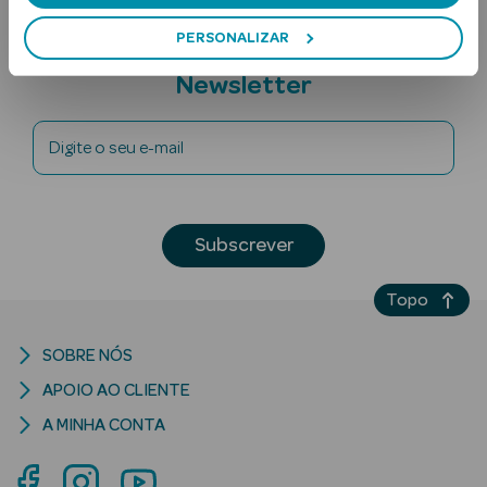
PERSONALIZAR
Subscreva a
Newsletter
Digite o seu e-mail
Ver Tudo
Solares
Subscrever
Corpo
Topo
Rosto
SOBRE NÓS
Lábios
APOIO AO CLIENTE
A MINHA CONTA
Solares Bebé e
Criança