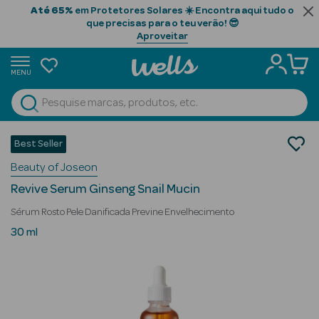
Até 65%
em Protetores Solares ☀️ Encontra aqui tudo o
que precisas para o teu verão! 😎
Aproveitar
MENU
portunidades
Ver Tudo
Beauty Season
Cosmética Rosto e Corpo
Best Seller
Cosmética Rosto
Beauty Season
Beauty of Joseon
Séruns Faciais
Cabelo
Revive Serum Ginseng Snail Mucin
Profissional
Sérum Rosto Pele Danificada Previne Envelhecimento
Beauty Season
30 ml
Cosmética
Beauty Season
Cosmética
Luxo