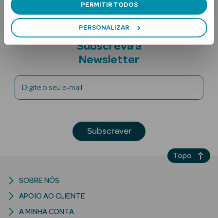
PERMITIR TODOS
PERSONALIZAR
Subscreva a
Newsletter
Digite o seu e-mail
Ver Tudo
Solares
Corpo
Subscrever
Rosto
Topo
Lábios
SOBRE NÓS
Solares Bebé e
APOIO AO CLIENTE
Criança
A MINHA CONTA