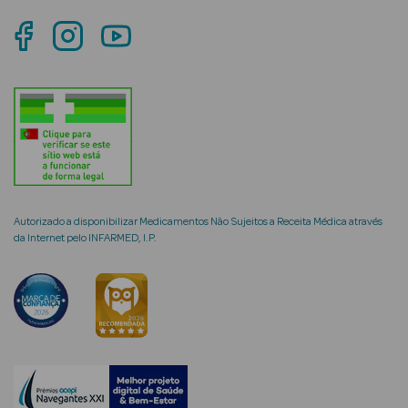
mética Rosto e
Ver Tudo
Cosmética
Rosto
Autorizado a disponibilizar Medicamentos Não Sujeitos a Receita Médica através
da Internet pelo INFARMED, I.P.
Hidratantes
Séruns Faciais
Creme de Olhos
Anti-
envelhecimento