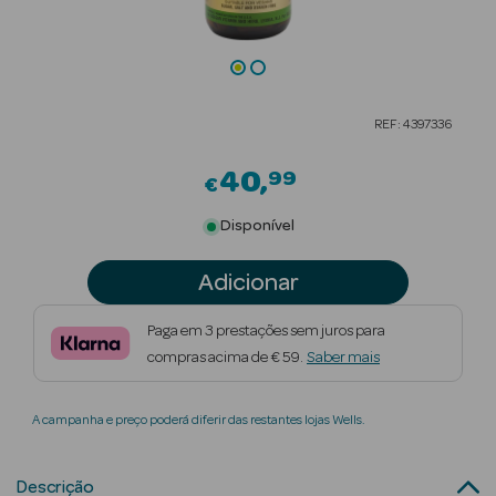
Beauty Season
Cuidados de
Cabelo
REF: 4397336
Beauty Season
Maquilhagem
40
99
€
Beauty Season
Disponível
Maquilhagem
Luxo
Adicionar
Beauty Season
Paga em 3 prestações sem juros para
Nutricosmética
compras acima de € 59.
Saber mais
Beauty Season
A campanha e preço poderá diferir das restantes lojas Wells.
Perfumes
Beauty Season
Descrição