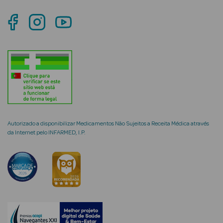
mética Rosto e
Ver Tudo
Cosmética
Rosto
Autorizado a disponibilizar Medicamentos Não Sujeitos a Receita Médica através
da Internet pelo INFARMED, I.P.
Hidratantes
Séruns Faciais
Creme de Olhos
Anti-
envelhecimento