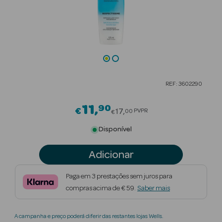
Beauty Season
Cuidados de
Cabelo
Beauty Season
Maquilhagem
REF: 3602290
Beauty Season
11
90
Price reduced from
Maquilhagem
€
17
PVPR
00
€
Luxo
Disponível
Beauty Season
Adicionar
Nutricosmética
Paga em 3 prestações sem juros para
Beauty Season
compras acima de € 59.
Saber mais
Perfumes
Beauty Season
A campanha e preço poderá diferir das restantes lojas Wells.