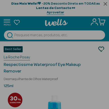
Dias Mais Wells!
💙 -20% Desconto Direto em TODAS as
Lentes de Contacto
👀
Aproveitar
MENU
portunidades
Ver Tudo
Beauty Season
Cosmética Rosto e Corpo
Best Seller
Cosmética Rosto
Beauty Season
La Roche Posay
Desmaquilhantes
Cabelo
Respectissime Waterproof Eye Makeup
Profissional
Remover
Beauty Season
Desmaquilhante de Olhos Waterproof
Cosmética
125ml
Beauty Season
30
%
Cosmética
SOBRE PVPR
Luxo