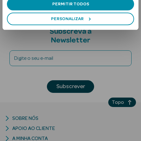
PERMITIR TODOS
PERSONALIZAR
Subscreva a
Newsletter
Digite o seu e-mail
Ver Tudo
Solares
Corpo
Subscrever
Rosto
Topo
Lábios
SOBRE NÓS
Solares Bebé e
APOIO AO CLIENTE
Criança
A MINHA CONTA