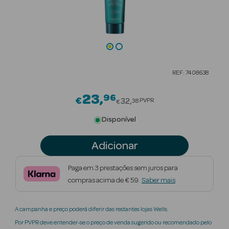
Beauty Season
Cuidados de
Cabelo
Beauty Season
REF: 7408638
Maquilhagem
23
96
Price reduced from
€
Beauty Season
32
PVPR
38
€
Maquilhagem
Disponível
Luxo
Adicionar
Beauty Season
Nutricosmética
Paga em 3 prestações sem juros para
compras acima de € 59.
Saber mais
Beauty Season
Perfumes
A campanha e preço poderá diferir das restantes lojas Wells.
Beauty Season
Por PVPR deve entender-se o preço de venda sugerido ou recomendado pelo