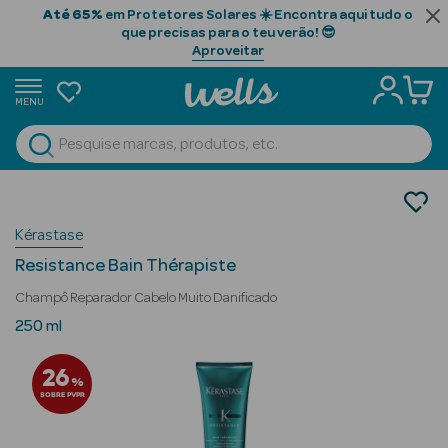
Até 65%
em Protetores Solares ☀️ Encontra aqui tudo o
que precisas para o teu verão! 😎
Aproveitar
MENU
portunidades
Ver Tudo
Beauty Season
Cabelo
Gama Profissional
Beauty Season
Kérastase
Champôs
Cabelo
Resistance Bain Thérapiste
Profissional
Champô Reparador Cabelo Muito Danificado
Beauty Season
250 ml
Cosmética
26
%
Beauty Season
SOBRE PVPR
Cosmética
Luxo