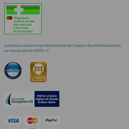
mética Rosto e
Autorizado a disponibilizar Medicamentos Não Sujeitos a Receita Médica através
da Internet pelo INFARMED, I.P.
Ver Tudo
Cosmética
Rosto
Hidratantes
Séruns Faciais
Creme de Olhos
Anti-
envelhecimento