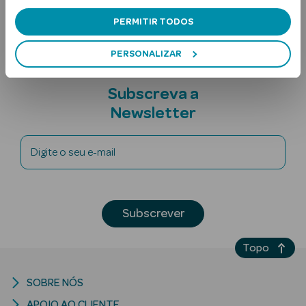
Nota adicional
PERMITIR TODOS
PERSONALIZAR
Subscreva a
Newsletter
Ver Tudo
Solares
Digite o seu e-mail
Corpo
Rosto
Subscrever
Lábios
Topo
Solares Bebé e
SOBRE NÓS
Criança
APOIO AO CLIENTE