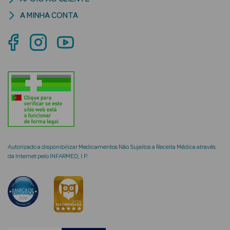
A MINHA CONTA
mética Rosto e
Ver Tudo
Cosmética
Rosto
Hidratantes
Autorizado a disponibilizar Medicamentos Não Sujeitos a Receita Médica através
da Internet pelo INFARMED, I.P.
Séruns Faciais
Creme de Olhos
Anti-
envelhecimento