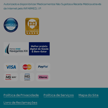
Autorizado a disponibilizar Medicamentos Não Sujeitos a Receita Médica através
da Internet pelo INFARMED, I.P.
mética Rosto e
Ver Tudo
Cosmética
Rosto
Hidratantes
Séruns Faciais
Creme de Olhos
Política de Privacidade
Política de Serviços
Mapa do Site
Anti-
Livro de Reclamações
envelhecimento