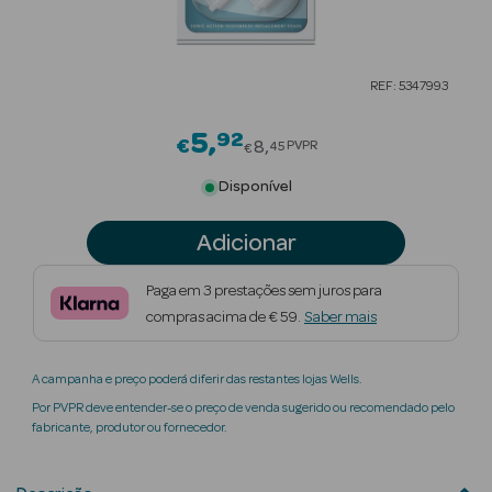
Beauty Season
Cuidados de
REF: 5347993
Cabelo
5
92
Price reduced from
Beauty Season
€
8
PVPR
45
€
Maquilhagem
Disponível
Beauty Season
Adicionar
Maquilhagem
Luxo
Paga em 3 prestações sem juros para
compras acima de € 59.
Saber mais
Beauty Season
Nutricosmética
A campanha e preço poderá diferir das restantes lojas Wells.
Beauty Season
Por PVPR deve entender-se o preço de venda sugerido ou recomendado pelo
Perfumes
fabricante, produtor ou fornecedor.
Beauty Season