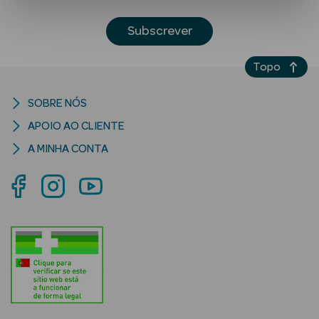
Subscrever
Topo
SOBRE NÓS
APOIO AO CLIENTE
Ver Tudo
A MINHA CONTA
Solares
Corpo
Rosto
Lábios
Solares Bebé e
Criança