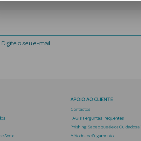
Digite o seu e-mail
APOIO AO CLIENTE
Contactos
dos
FAQ's: Perguntas Frequentes
Phishing: Sabe o que é e os Cuidados a
e Social
Métodos de Pagamento