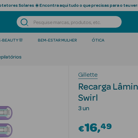
tetores Solares ☀️ Encontra aqui tudo o que precisas para o teu ver
K-BEAUTY 🌸
BEM-ESTAR MULHER
ÓTICA
pilatórios
Gillette
Recarga Lâmin
Swirl
3 un
16
49
€