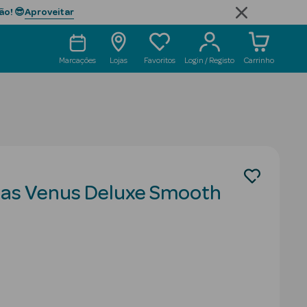
Aproveitar
ão! 😎
Marcações
Lojas
Favoritos
Login / Registo
Carrinho
as Venus Deluxe Smooth