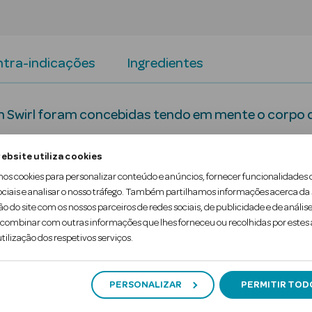
tra-indicações
Ingredientes
 Swirl foram concebidas tendo em mente o corpo d
enus Deluxe Smooth Swirl proporcionam uma pele s
ebsite utiliza cookies
mos cookies para personalizar conteúdo e anúncios, fornecer funcionalidades 
ociais e analisar o nosso tráfego. Também partilhamos informações acerca da
ão do site com os nossos parceiros de redes sociais, de publicidade e de análise
 depilação têm 5 lâminas para uma depilação super 
ombinar com outras informações que lhes forneceu ou recolhidas por estes a
tilização dos respetivos serviços.
corta…
PERSONALIZAR
PERMITIR TOD