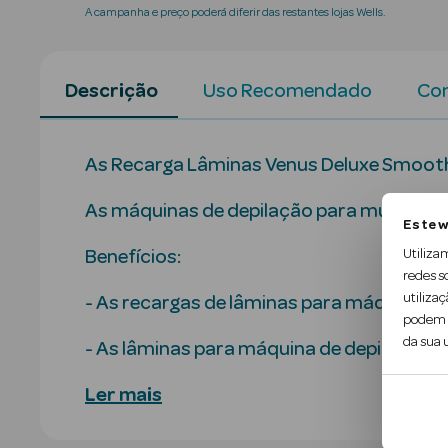
A campanha e preço poderá diferir das restantes lojas Wells.
Descrição
Uso Recomendado
Con
As Recarga Lâminas Venus Deluxe Smooth
As máquinas de depilação para mulher V
Este w
Utiliza
Benefícios:
redes s
utilizaç
- As recargas de lâminas para máquina de
podem c
da sua u
- As lâminas para máquina de depilação 
Ler mais