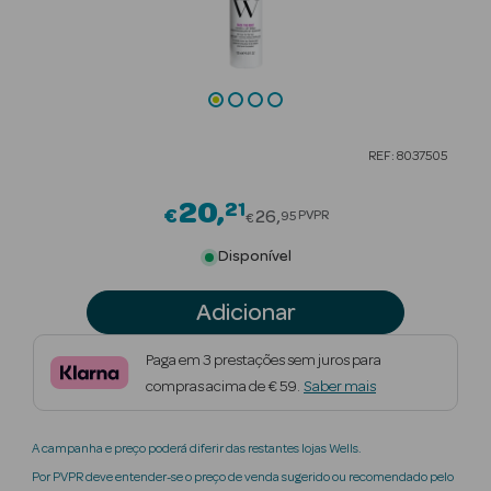
Beauty Season
Cuidados de
Cabelo
Beauty Season
REF: 8037505
Maquilhagem
20
21
Price reduced from
€
Beauty Season
26
PVPR
95
€
Maquilhagem
Disponível
Luxo
Adicionar
Beauty Season
Nutricosmética
Paga em 3 prestações sem juros para
compras acima de € 59.
Saber mais
Beauty Season
Perfumes
A campanha e preço poderá diferir das restantes lojas Wells.
Beauty Season
Por PVPR deve entender-se o preço de venda sugerido ou recomendado pelo