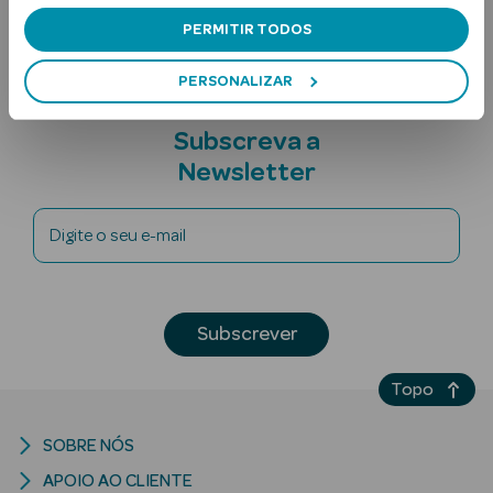
Nota adicional
PERMITIR TODOS
PERSONALIZAR
Subscreva a
Newsletter
Ver Tudo
Solares
Digite o seu e-mail
Corpo
Subscrever
Rosto
Lábios
Topo
Solares Bebé e
SOBRE NÓS
Criança
APOIO AO CLIENTE