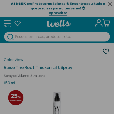
Até 65%
em Protetores Solares ☀️ Encontra aqui tudo o
que precisas para o teu verão! 😎
Aproveitar
MENU
portunidades
Ver Tudo
Beauty Season
Cabelo
Gama Profissional
Beauty Season
Color Wow
Styling
Cabelo
Raise The Root Thicken Lift Spray
Profissional
Spray de Volume Ultra Leve
Beauty Season
150 ml
Cosmética
25
%
Beauty Season
SOBRE PVPR
Cosmética
Luxo