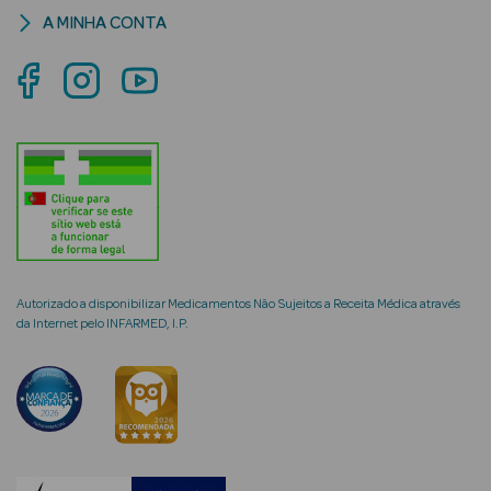
A MINHA CONTA
mética Rosto e
Ver Tudo
Cosmética
Rosto
Hidratantes
Autorizado a disponibilizar Medicamentos Não Sujeitos a Receita Médica através
da Internet pelo INFARMED, I.P.
Séruns Faciais
Creme de Olhos
Anti-
envelhecimento