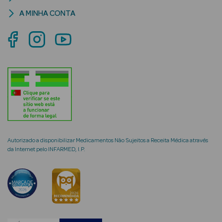
A MINHA CONTA
mética Rosto e
Ver Tudo
Cosmética
Rosto
Hidratantes
Autorizado a disponibilizar Medicamentos Não Sujeitos a Receita Médica através
da Internet pelo INFARMED, I.P.
Séruns Faciais
Creme de Olhos
Anti-
envelhecimento