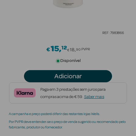
Beauty Season
Cuidados de
Cabelo
REF: 7983866
Beauty Season
Maquilhagem
15
12
Price reduced from
€
18
PVPR
90
€
Beauty Season
Disponível
Maquilhagem
Luxo
Adicionar
Beauty Season
Paga em 3 prestações sem juros para
Nutricosmética
compras acima de € 59.
Saber mais
Beauty Season
A campanha e preço poderá diferir das restantes lojas Wells.
Perfumes
Por PVPR deve entender-se o preço de venda sugerido ou recomendado pelo
fabricante, produtor ou fornecedor.
Beauty Season