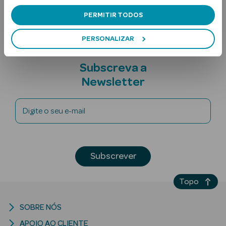
Nota adicional
PERMITIR TODOS
PERSONALIZAR
Subscreva a
Newsletter
Ver Tudo
Solares
Digite o seu e-mail
Corpo
Rosto
Subscrever
Lábios
Topo
Solares Bebé e
SOBRE NÓS
Criança
APOIO AO CLIENTE