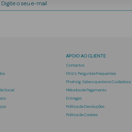
Digite o seu e-mail
APOIO AO CLIENTE
Contactos
dos
FAQ's: Perguntas Frequentes
Phishing: Sabe o que é e os Cuidados a
e Social
Métodos de Pagamento
osco
Entregas
iços
Política de Devoluções
Política de Cookies