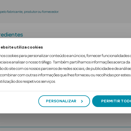
elo fabricante, produtor ou fornecedor.
redientes
ebsite utiliza cookies
ingredientes naturais rica em ácidos de frutos su
mos cookies para personalizar conteúdo e anúncios, fornecer funcionalidades 
ociais e analisar o nosso tráfego. Também partilhamos informações acerca da
ô Purify-Extra atua como um peeling e purifica i
ão do site com os nossos parceiros de redes sociais, de publicidade e de análise
ue o cabelo recupere volume e leveza.
ombinar com outras informações que lhes forneceu ou recolhidas por estes a
tilização dos respetivos serviços.
PERSONALIZAR
PERMITIR TOD