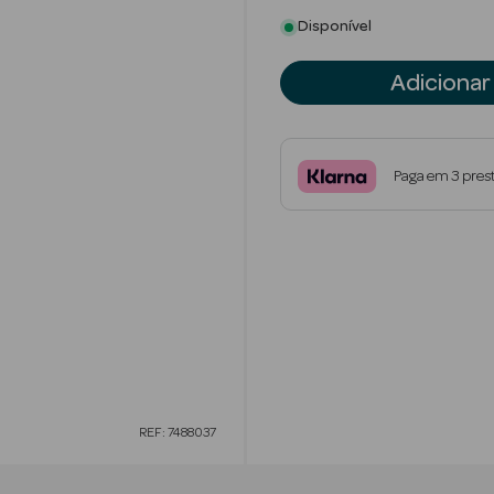
Disponível
Adicionar
Paga em 3 pres
REF: 7488037