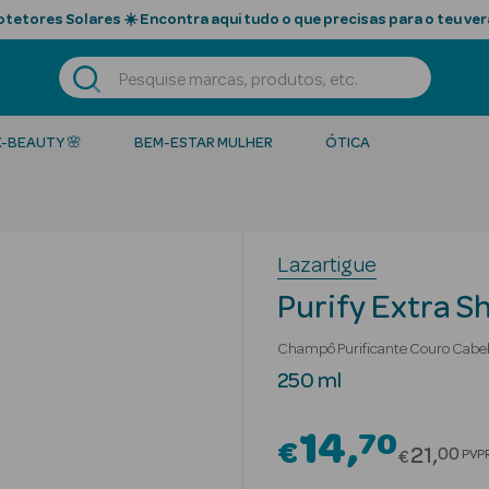
tetores Solares ☀️ Encontra aqui tudo o que precisas para o teu ver
K-BEAUTY 🌸
BEM-ESTAR MULHER
ÓTICA
Lazartigue
Purify Extra 
Champô Purificante Couro Cabe
250 ml
14
70
€
Price r
21
00
PVP
€