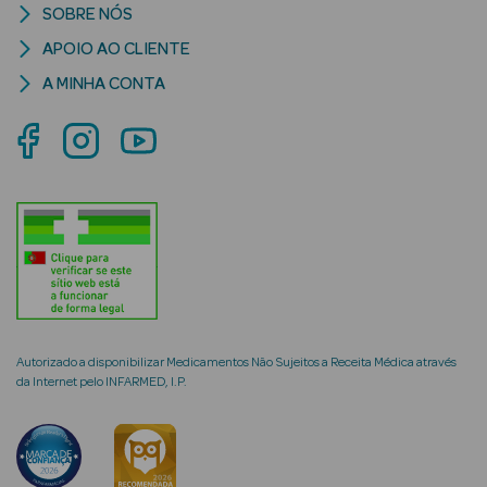
SOBRE NÓS
APOIO AO CLIENTE
A MINHA CONTA
mética Rosto e
Ver Tudo
Cosmética
Rosto
Hidratantes
Séruns Faciais
Autorizado a disponibilizar Medicamentos Não Sujeitos a Receita Médica através
da Internet pelo INFARMED, I.P.
Creme de Olhos
Anti-
envelhecimento