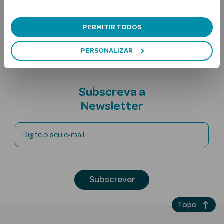
Ingredientes
Nota adicional
PERMITIR TODOS
PERSONALIZAR
Subscreva a
Ver Tudo
Newsletter
Solares
Corpo
Digite o seu e-mail
Rosto
Lábios
Subscrever
Solares Bebé e
Topo
Criança