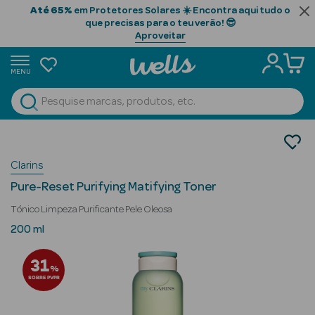
Até 65%
em Protetores Solares ☀️ Encontra aqui tudo o
que precisas para o teu verão! 😎
Aproveitar
MENU
portunidades
Ver Tudo
Beauty Season
Cosmética Rosto e Corpo
Necessidades da Pele
Beauty Season
Clarins
Pele Oleosa
Cabelo
Pure-Reset Purifying Matifying Toner
Profissional
Tónico Limpeza Purificante Pele Oleosa
Beauty Season
200 ml
Cosmética
31
%
Beauty Season
SOBRE PVPR
Cosmética
Luxo