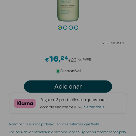
Beauty Season
Cuidados de
Cabelo
Beauty Season
REF: 7989563
Maquilhagem
16
24
Price reduced from
€
Beauty Season
23
PVPR
54
€
Maquilhagem
Disponível
Luxo
Adicionar
Beauty Season
Nutricosmética
Paga em 3 prestações sem juros para
compras acima de € 59.
Saber mais
Beauty Season
Perfumes
A campanha e preço poderá diferir das restantes lojas Wells.
Beauty Season
Por PVPR deve entender-se o preço de venda sugerido ou recomendado pelo