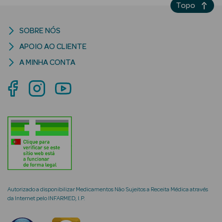
Topo
SOBRE NÓS
APOIO AO CLIENTE
mética Rosto e
A MINHA CONTA
Ver Tudo
Cosmética
Rosto
Hidratantes
Séruns Faciais
Creme de Olhos
Autorizado a disponibilizar Medicamentos Não Sujeitos a Receita Médica através
da Internet pelo INFARMED, I.P.
Anti-
envelhecimento