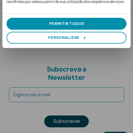
recolhidas por estes a partir da sua utilização dos respetivos serviços.
Ler mais
Uso Recomendado
PERMITIR TODOS
Nota adicional
PERSONALIZAR
Ver Tudo
Solares
Subscreva a
Newsletter
Corpo
Rosto
Digite o seu e-mail
Lábios
Solares Bebé e
Subscrever
Criança