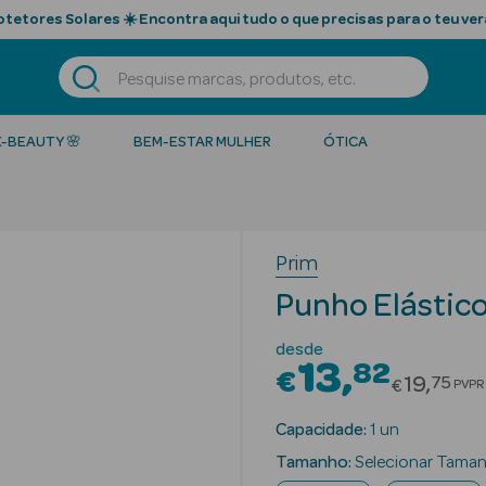
tetores Solares ☀️ Encontra aqui tudo o que precisas para o teu ver
K-BEAUTY 🌸
BEM-ESTAR MULHER
ÓTICA
Prim
Punho Elástic
desde
13
82
€
Price r
19
75
€
PVPR
Capacidade:
1 un
Tamanho:
Selecionar Tama