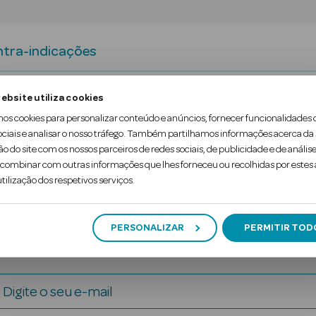
tra-indicações
ebsite utiliza cookies
eliminar a tensão e aliviar a dor. Ligadura no pulso
mos cookies para personalizar conteúdo e anúncios, fornecer funcionalidades 
 conforto sem fricções. Estabilização e compressã
ociais e analisar o nosso tráfego. Também partilhamos informações acerca da
ão do site com os nossos parceiros de redes sociais, de publicidade e de análise
ombinar com outras informações que lhes forneceu ou recolhidas por estes a
tilização dos respetivos serviços.
PERSONALIZAR
PERMITIR TOD
Digite o seu e-mail