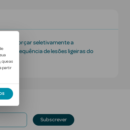
 para reforçar seletivamente a
de
o na sequência de lesões ligeiras do
 sua
, que as
 partir
OS
Subscrever