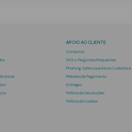
APOIO AO CLIENTE
Contactos
dos
FAQ's: Perguntas Frequentes
Phishing: Sabe o que é e os Cuidados a
e Social
Métodos de Pagamento
osco
Entregas
iços
Política de Devoluções
Política de Cookies