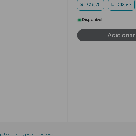
S
- €19,75
L
- €13,82
Disponível
Adicionar
elo fabricante, produtor ou fornecedor.