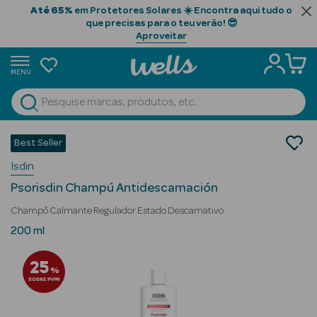
Até 65%
em Protetores Solares ☀️ Encontra aqui tudo o
que precisas para o teu verão! 😎
Aproveitar
MENU
portunidades
Ver Tudo
Beauty Season
Cabelo
Best Seller
Limpeza
Beauty Season
Isdin
Champôs
Cabelo
Psorisdin Champú Antidescamación
Profissional
Champô Calmante Regulador Estado Descamativo
Beauty Season
200 ml
Cosmética
25
%
Beauty Season
SOBRE PVPR
Cosmética
Luxo