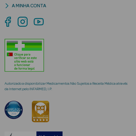
A MINHA CONTA
mética Rosto e
Ver Tudo
Cosmética
Rosto
Hidratantes
Autorizado a disponibilizar Medicamentos Não Sujeitos a Receita Médica através
da Internet pelo INFARMED, I.P.
Séruns Faciais
Creme de Olhos
Anti-
envelhecimento