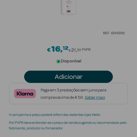
Beauty Season
Cuidados de
Cabelo
REF: 6514999
Beauty Season
Maquilhagem
16
12
Price reduced from
€
21
PVPR
50
€
Beauty Season
Disponível
Maquilhagem
Luxo
Adicionar
Beauty Season
Paga em 3 prestações sem juros para
Nutricosmética
compras acima de € 59.
Saber mais
Beauty Season
A campanha e preço poderá diferir das restantes lojas Wells.
Perfumes
Por PVPR deve entender-se o preço de venda sugerido ou recomendado pelo
fabricante, produtor ou fornecedor.
Beauty Season