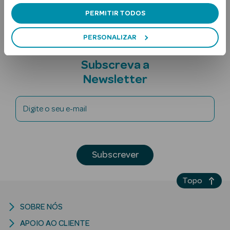
PERMITIR TODOS
PERSONALIZAR
Subscreva a
Newsletter
Ver Tudo
Digite o seu e-mail
Solares
Corpo
Subscrever
Rosto
Lábios
Topo
Solares Bebé e
SOBRE NÓS
Criança
APOIO AO CLIENTE