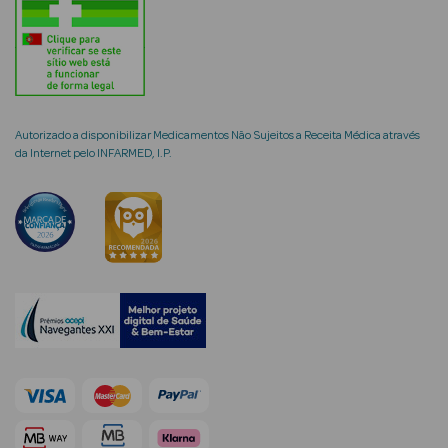
mética Rosto e
Autorizado a disponibilizar Medicamentos Não Sujeitos a Receita Médica através
da Internet pelo INFARMED, I.P.
Ver Tudo
Cosmética
Rosto
Hidratantes
Séruns Faciais
Creme de Olhos
Anti-
envelhecimento