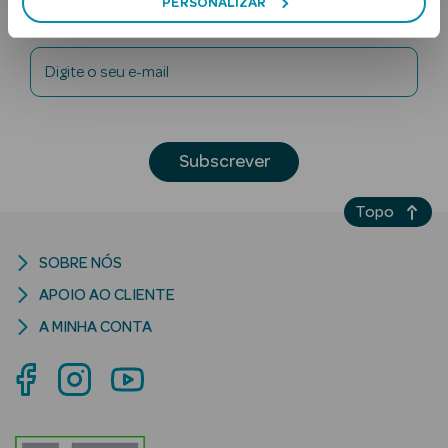
PERSONALIZAR
Newsletter
Digite o seu e-mail
Subscrever
Ver Tudo
Topo
Solares
Corpo
SOBRE NÓS
APOIO AO CLIENTE
Rosto
A MINHA CONTA
Lábios
Solares Bebé e
Criança