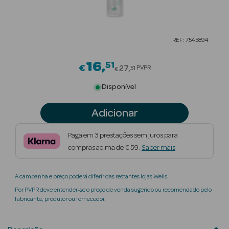
Beauty Season
Cuidados de
REF: 7545894
Cabelo
16
51
Price reduced from
Beauty Season
€
27
PVPR
51
€
Maquilhagem
Disponível
Beauty Season
Adicionar
Maquilhagem
Luxo
Paga em 3 prestações sem juros para
compras acima de € 59.
Saber mais
Beauty Season
Nutricosmética
A campanha e preço poderá diferir das restantes lojas Wells.
Beauty Season
Por PVPR deve entender-se o preço de venda sugerido ou recomendado pelo
Perfumes
fabricante, produtor ou fornecedor.
Beauty Season