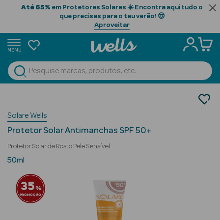
Até 65%
em Protetores Solares ☀️ Encontra aqui tudo o
que precisas para o teu verão! 😎
Aproveitar
MENU
portunidades
Ver Tudo
Beauty Season
Cosmética Rosto e Corpo
Protetores Solares
Beauty Season
Solare Wells
Protetores Solares de Rosto
Cabelo
Protetor Solar Antimanchas SPF 50+
Profissional
Protetor Solar de Rosto Pele Sensível
Beauty Season
50ml
Cosmética
35
%
Beauty Season
PROMOÇÃO
Cosmética
Luxo