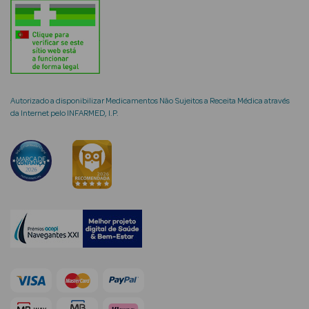
mética Rosto e
Autorizado a disponibilizar Medicamentos Não Sujeitos a Receita Médica através
da Internet pelo INFARMED, I.P.
Ver Tudo
Cosmética
Rosto
Hidratantes
Séruns Faciais
Creme de Olhos
Anti-
envelhecimento