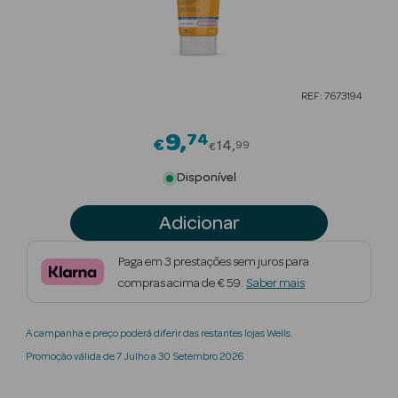
Beauty Season
Cuidados de
Cabelo
REF: 7673194
Beauty Season
Maquilhagem
9
74
Price reduced from
€
14
99
€
Beauty Season
Disponível
Maquilhagem
Luxo
Adicionar
Beauty Season
Paga em 3 prestações sem juros para
Nutricosmética
compras acima de € 59.
Saber mais
Beauty Season
A campanha e preço poderá diferir das restantes lojas Wells.
Perfumes
Promoção válida de 7 Julho a 30 Setembro 2026
Beauty Season