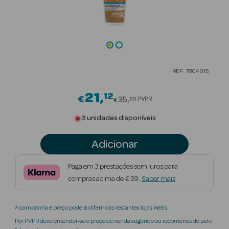
Beauty Season
Cuidados de
Cabelo
Beauty Season
REF: 7804015
Maquilhagem
21
12
Price reduced from
€
35
PVPR
20
Beauty Season
€
Maquilhagem
3 unidades disponíveis
Luxo
Adicionar
Beauty Season
Nutricosmética
Paga em 3 prestações sem juros para
compras acima de € 59.
Saber mais
Beauty Season
Perfumes
A campanha e preço poderá diferir das restantes lojas Wells.
Beauty Season
Por PVPR deve entender-se o preço de venda sugerido ou recomendado pelo