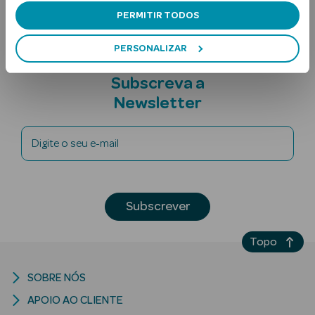
PERMITIR TODOS
PERSONALIZAR
Subscreva a
Newsletter
Ver Tudo
Digite o seu e-mail
Solares
Corpo
Subscrever
Rosto
Topo
Lábios
Solares Bebé e
SOBRE NÓS
Criança
APOIO AO CLIENTE