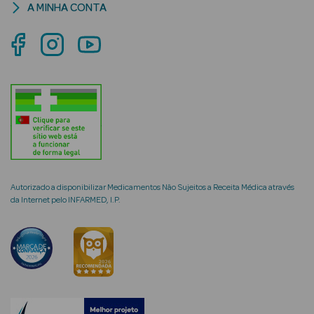
A MINHA CONTA
mética Rosto e
Ver Tudo
Cosmética
Rosto
Autorizado a disponibilizar Medicamentos Não Sujeitos a Receita Médica através
Hidratantes
da Internet pelo INFARMED, I.P.
Séruns Faciais
Creme de Olhos
Anti-
envelhecimento