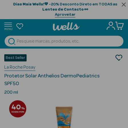
Dias Mais Wells!
💙 -20% Desconto Direto em TODAS as
Lentes de Contacto
👀
Aproveitar
MENU
portunidades
Ver Tudo
Beauty Season
Bebé e Mamã
Best Seller
Saúde e bem-estar Bebé
Beauty Season
La Roche Posay
Protetores Solares
Cabelo
Protetor Solar Anthelios DermoPediatrics
Profissional
SPF50
Beauty Season
200 ml
Cosmética
40
%
Beauty Season
SOBRE PVPR
Cosmética
Luxo