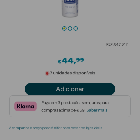
Beauty Season
Cuidados de
Cabelo
Beauty Season
REF: 8451347
Maquilhagem
44
99
€
Beauty Season
Maquilhagem
7 unidades disponíveis
Luxo
Adicionar
Beauty Season
Nutricosmética
Paga em 3 prestações sem juros para
compras acima de € 59.
Saber mais
Beauty Season
Perfumes
A campanha e preço poderá diferir das restantes lojas Wells.
Beauty Season