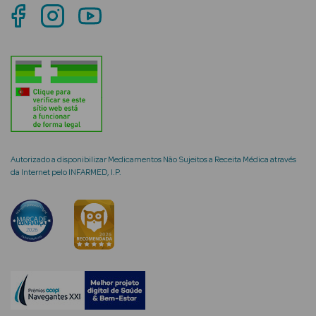
mética Rosto e
Ver Tudo
Cosmética
Rosto
Autorizado a disponibilizar Medicamentos Não Sujeitos a Receita Médica através
da Internet pelo INFARMED, I.P.
Hidratantes
Séruns Faciais
Creme de Olhos
Anti-
envelhecimento