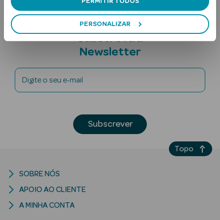
PERMITIR TODOS
PERSONALIZAR
Subscreva a
Newsletter
Digite o seu e-mail
Ver Tudo
Solares
Subscrever
Corpo
Topo
Rosto
Lábios
SOBRE NÓS
APOIO AO CLIENTE
Solares Bebé e
Criança
A MINHA CONTA