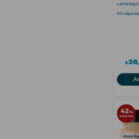
Lambdapil 
60 cápsula
36
€
A
42
%
SOBRE PVPR