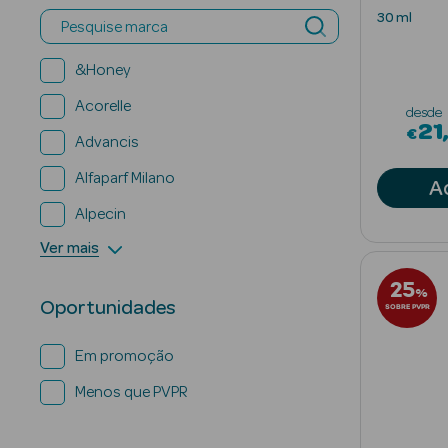
Enfranquec
30 ml
Pesquise marca
&Honey
Acorelle
desde
21
€
Advancis
Alfaparf Milano
A
Alpecin
Ver mais
25
%
Oportunidades
SOBRE PVPR
Em promoção
Menos que PVPR