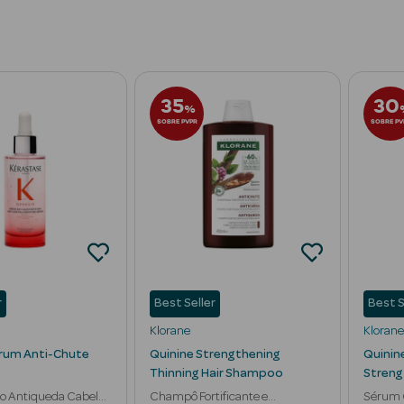
nal
Limpeza
Tratamento
Anti-Queda
Acesssórios para Cabel
35
30
%
SOBRE PVPR
SOBRE PV
r
Best Seller
Best S
Klorane
Klorane
rum Anti-Chute
Quinine Strengthening
Quinine
Thinning Hair Shampoo
Streng
o Antiqueda Cabelo
Champô Fortificante e
Sérum 