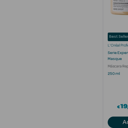
Best Selle
L'Oréal Prof
Serie Expe
Masque
Máscara Rep
Cabelo Dani
250 ml
19
€
A