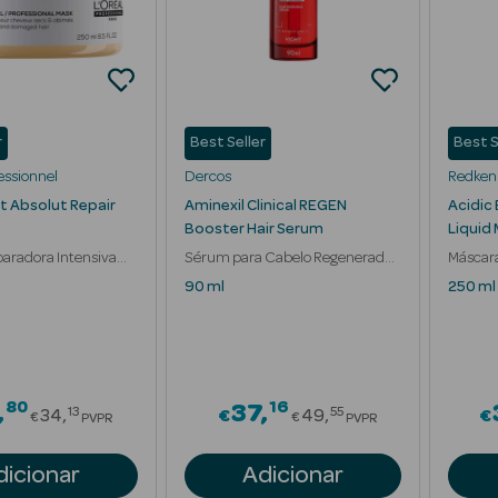
r
Best Seller
Best S
essionnel
Dercos
Redken
rt Absolut Repair
Aminexil Clinical REGEN
Acidic
Booster Hair Serum
Liquid
aradora Intensiva
Sérum para Cabelo Regenerador
Máscara
ficado
Queda e Crescimento
Hidrata
90 ml
250 ml
80
16
Price reduced from
Price reduced fr
37
13
55
34
€
49
€
€
€
PVPR
PVPR
dicionar
Adicionar