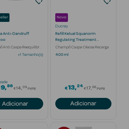
eller
Novo
Ducray
a Anti-Dandruff
Refill Kelual Squanorm
poo
Regulating Treatment
Shampoo
 Anti Caspa Reequilibra
Champô Caspa Oleosa Recarga
+1 Tamanho(s)
400 ml
esde
86
24
om
Price reduced from
Price reduced 
9
13
09
66
€
14
€
17
€
€
PVPR
PVPR
Adicionar
Adicionar