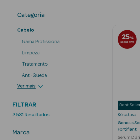
Gama Profissio
Categoria
Cabelo
25
%
Gama Profissional
SOBRE PVPR
Limpeza
Tratamento
Anti-Queda
Ver mais
FILTRAR
Best Selle
2.531 Resultados
Kérastase
Genesis Se
Fortifiant
Marca
Sérum Diári