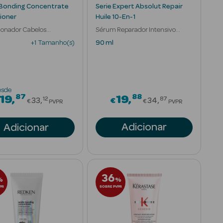
 Bonding Concentrate
Serie Expert Absolut Repair
ioner
Huile 10-En-1
ionador Cabelos
Sérum Reparador Intensivo
ado Ácido Cítrico
Cabelo Danificado
+1 Tamanho(s)
90 ml
esde
87
88
om
Price reduced from
Price reduced 
19
19
12
87
33
€
34
€
€
PVPR
PVPR
Adicionar
Adicionar
36
%
%
PR
SOBRE PVPR