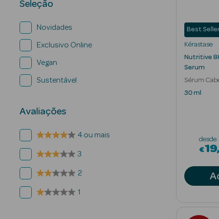
Seleção
Novidades
Best Selle
Kérastase
Exclusivo Online
Nutritive 8
Vegan
Serum
Sustentável
Sérum Cabe
Reparador N
30 ml
Avaliações
4 ou mais
desde
19
€
3
2
A
1