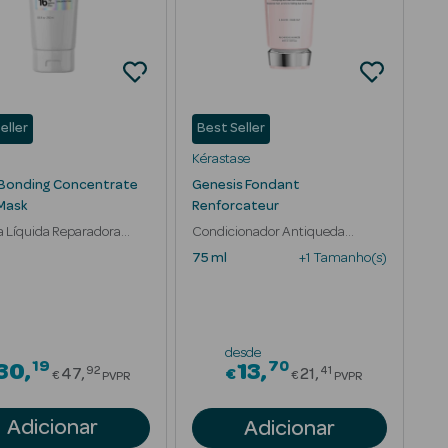
eller
Best Seller
Kérastase
 Bonding Concentrate
Genesis Fondant
 Mask
Renforcateur
 Líquida Reparadora
Condicionador Antiqueda
ção Profunda
Cabelo Enfranquecido
75 ml
+1 Tamanho(s)
desde
19
70
om
Price reduced from
Price reduced 
30
13
92
41
47
€
21
€
€
PVPR
PVPR
Adicionar
Adicionar