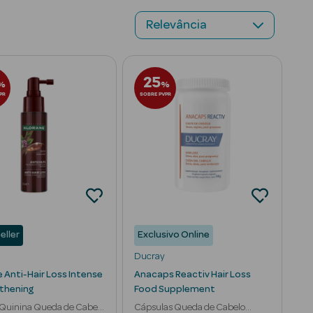
o
Styling
Suplementos Cabelo
Tratamento de Piolhos
Proteto
25
%
%
PR
SOBRE PVPR
eller
Exclusivo Online
Ducray
 Anti-Hair Loss Intense
Anacaps Reactiv Hair Loss
thening
Food Supplement
Quinina Queda de Cabelo
Cápsulas Queda de Cabelo