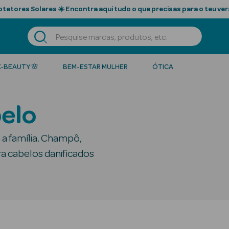
tetores Solares ☀️ Encontra aqui tudo o que precisas para o teu ver
K-BEAUTY 🌸
BEM-ESTAR MULHER
ÓTICA
elo
 a família. Champô,
ra cabelos danificados