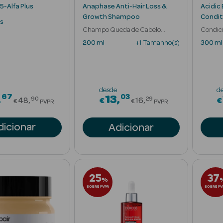
5-Alfa Plus
Anaphase Anti-Hair Loss &
Acidic
Growth Shampoo
Condit
s
Champo Queda de Cabelo
Condic
Reativa
Danific
200 ml
+1 Tamanho(s)
300 ml
desde
d
67
03
Price reduced from
Price reduced fr
13
90
29
48
€
16
€
€
€
PVPR
PVPR
dicionar
Adicionar
25
37
%
SOBRE PVPR
SOBRE PV