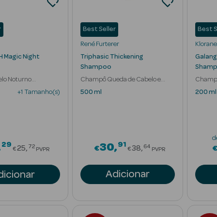
r
Best Seller
Best S
René Furterer
Klorane
H Magic Night
Triphasic Thickening
Galang
Shampoo
Sham
lo Noturno
Champô Queda de Cabelo e
Champô
utritivo
Cabelo Fino
e Trata
+1 Tamanho(s)
500 ml
200 ml
d
29
91
Price reduced from
Price reduced fr
30
72
64
25
€
38
€
€
PVPR
PVPR
Adicionar
dicionar