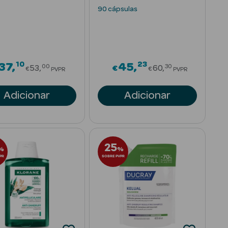
Stress Dieta
90 cápsulas
10
23
om
Price reduced from
Price reduced 
37
45
00
30
53
€
60
€
€
PVPR
PVPR
Adicionar
Adicionar
25
%
%
PR
SOBRE PVPR