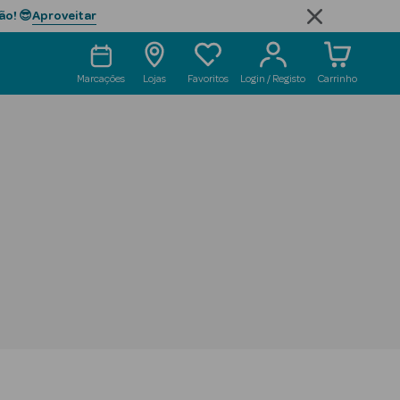
Aproveitar
ão! 😎
Marcações
Lojas
Favoritos
Login / Registo
Carrinho