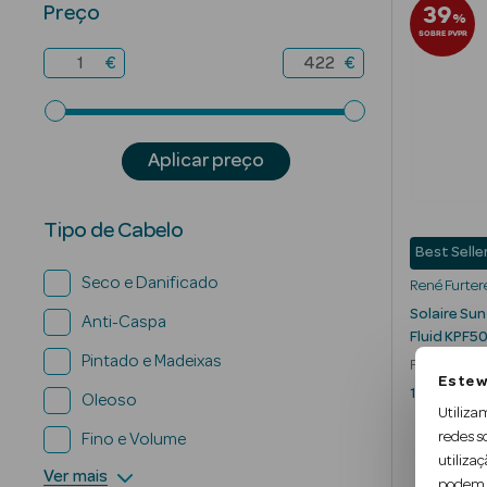
39
Preço
%
SOBRE PVPR
€
€
Aplicar preço
Tipo de Cabelo
Best Selle
Seco e Danificado
René Furter
Solaire Sun
Anti-Caspa
Fluid KPF5
Pintado e Madeixas
Protetor Sol
Este w
Cabelo
100 ml
Oleoso
Utiliza
redes s
Fino e Volume
utilizaç
Ver mais
podem c