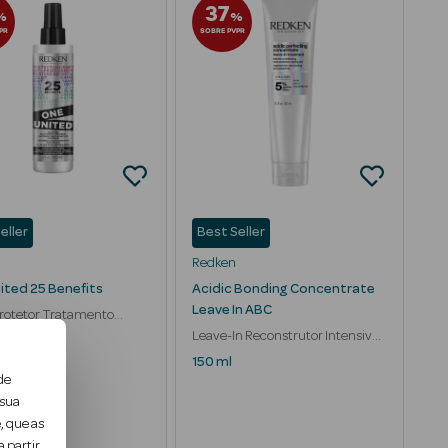
37
%
%
PR
SOBRE PVPR
eller
Best Seller
Redken
ited 25 Benefits
Acidic Bonding Concentrate
Leave In ABC
rotetor Tratamento
nefícios
Leave-In Reconstrutor Intensivo
Fibra Capilar
150 ml
de
 sua
, que as
 partir