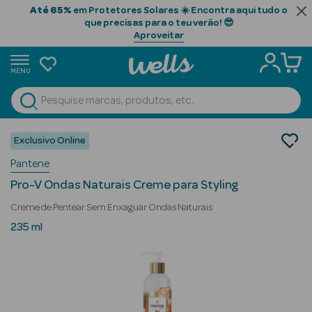
Até 65%
em Protetores Solares ☀️ Encontra aqui tudo o
que precisas para o teu verão! 😎
Aproveitar
MENU
portunidades
Ver Tudo
Beauty Season
Cabelo
Exclusivo Online
Styling
Beauty Season
Pantene
Creme
Cabelo
Pro-V Ondas Naturais Creme para Styling
Profissional
Creme de Pentear Sem Enxaguar Ondas Naturais
Beauty Season
235 ml
Cosmética
Beauty Season
Cosmética
Luxo