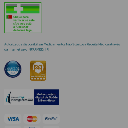
mética Rosto e
Autorizado a disponibilizar Medicamentos Não Sujeitos a Receita Médica através
da Internet pelo INFARMED, I.P.
Ver Tudo
Cosmética
Rosto
Hidratantes
Séruns Faciais
Creme de Olhos
Anti-
envelhecimento