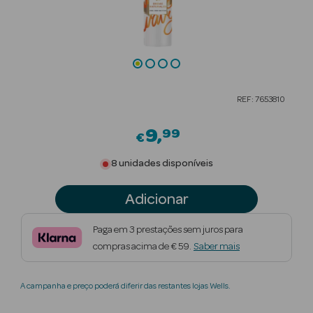
Beauty Season
Cuidados de
Cabelo
Beauty Season
REF: 7653810
Maquilhagem
9
99
€
Beauty Season
Maquilhagem
8 unidades disponíveis
Luxo
Adicionar
Beauty Season
Nutricosmética
Paga em 3 prestações sem juros para
compras acima de € 59.
Saber mais
Beauty Season
Perfumes
A campanha e preço poderá diferir das restantes lojas Wells.
Beauty Season