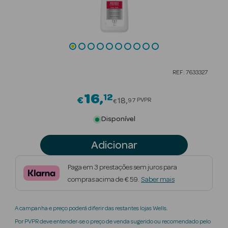
Beauty Season
Cuidados de
Cabelo
Beauty Season
REF: 7633327
Maquilhagem
16
12
Price reduced from
€
Beauty Season
18
PVPR
97
€
Maquilhagem
Disponível
Luxo
Adicionar
Beauty Season
Nutricosmética
Paga em 3 prestações sem juros para
compras acima de € 59.
Saber mais
Beauty Season
Perfumes
A campanha e preço poderá diferir das restantes lojas Wells.
Beauty Season
Por PVPR deve entender-se o preço de venda sugerido ou recomendado pelo