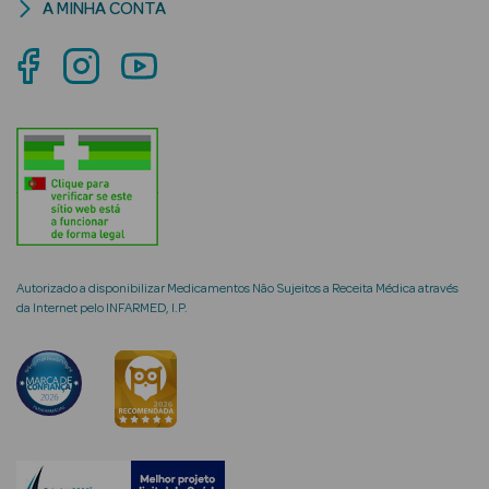
A MINHA CONTA
mética Rosto e
Ver Tudo
Cosmética
Rosto
Autorizado a disponibilizar Medicamentos Não Sujeitos a Receita Médica através
Hidratantes
da Internet pelo INFARMED, I.P.
Séruns Faciais
Creme de Olhos
Anti-
envelhecimento