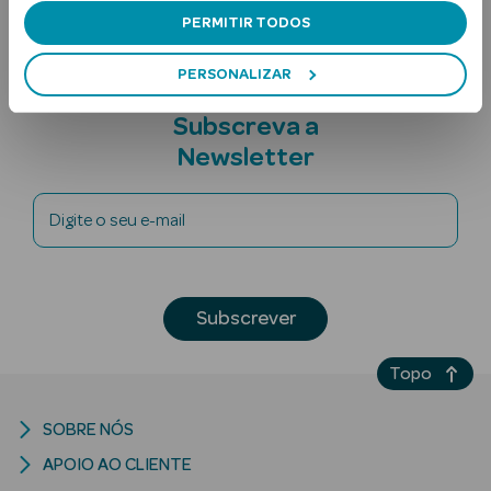
PERMITIR TODOS
PERSONALIZAR
Subscreva a
Newsletter
Ver Tudo
Digite o seu e-mail
Solares
Corpo
Subscrever
Rosto
Topo
Lábios
SOBRE NÓS
Solares Bebé e
Criança
APOIO AO CLIENTE