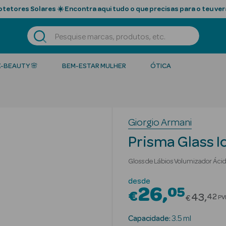
tetores Solares ☀️ Encontra aqui tudo o que precisas para o teu ver
K-BEAUTY 🌸
BEM-ESTAR MULHER
ÓTICA
Giorgio Armani
Prisma Glass I
Gloss de Lábios Volumizador Ácid
desde
26
05
€
Price r
43
42
€
PV
Capacidade:
3.5 ml