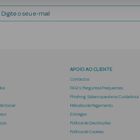
Digite o seu e-mail
APOIO AO CLIENTE
Contactos
dos
FAQ's: Perguntas Frequentes
Phishing: Sabe o que é e os Cuidados a
e Social
Métodos de Pagamento
osco
Entregas
iços
Política de Devoluções
Política de Cookies