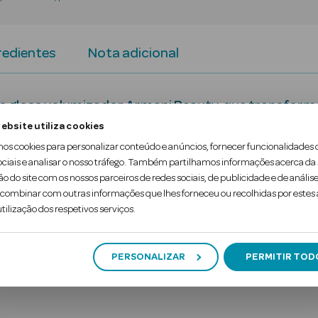
redientes
Nota adicional
o gloss volumizador Armani Beauty, que transforma
ebsite utiliza cookies
mos cookies para personalizar conteúdo e anúncios, fornecer funcionalidades 
ano e péptidos, proporciona hidratação até 24 horas
ociais e analisar o nosso tráfego. Também partilhamos informações acerca da
ão do site com os nossos parceiros de redes sociais, de publicidade e de análise
 realizar novas aplicaçõ…
ombinar com outras informações que lhes forneceu ou recolhidas por estes a
tilização dos respetivos serviços.
PERSONALIZAR
PERMITIR TOD