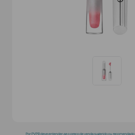
Por PVPR deve entender-se o preço de venda sugerido ou recomendado p